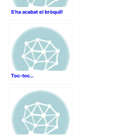
S’ha acabat el bròquil!
Toc-toc…