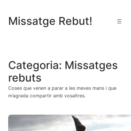
Vés
al
Missatge Rebut!
contingut
Categoria:
Missatges
rebuts
Coses que venen a parar a les meves mans i que
m’agrada compartir amb vosaltres.