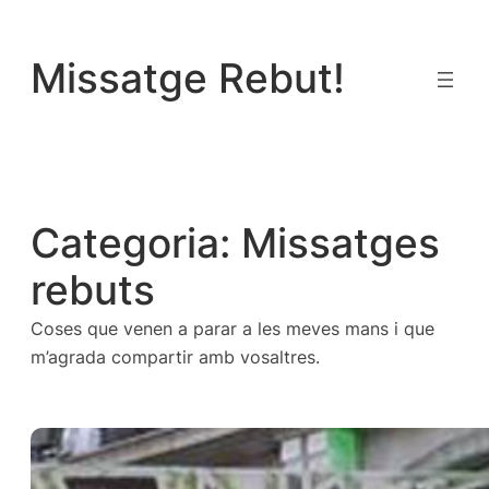
Vés
al
Missatge Rebut!
contingut
Categoria:
Missatges
rebuts
Coses que venen a parar a les meves mans i que
m’agrada compartir amb vosaltres.