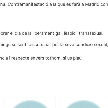
elona. Contramanifestació a la que es farà a Madrid c
rar el dia de lalliberament gai, lèsbic i transsexual.
ingú se senti discriminat per la seva condició sexual
cia i respecte envers tothom, si us plau.