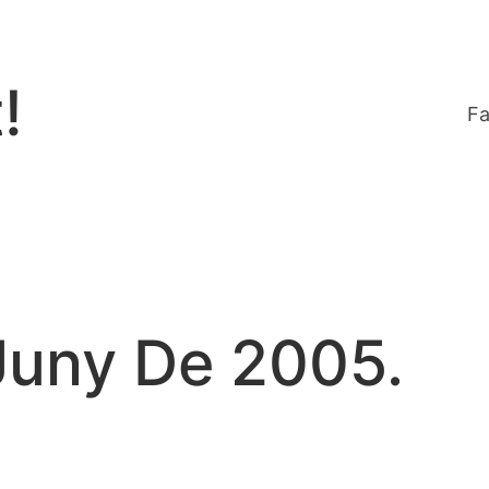
!
Fa
 Juny De 2005.