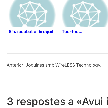
S’ha acabat el bròquil!
Toc-toc…
Anterior:
Joguines amb WireLESS Technology.
3 respostes a «Avui 