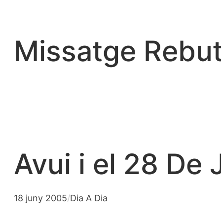
Vés
al
contingut
Missatge Rebut
Avui i el 28 De
18 juny 2005
/
Dia A Dia