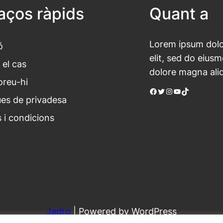
laços ràpids
Quant a
Lorem ipsum dolor
ó
elit, sed do eius
 el cas
dolore magna ali
oreu-hi
Facebook
Twitter
Instagram
YouTube
TikTok
ues de privadesa
 i condicions
Jadro
|
Powered by WordPress