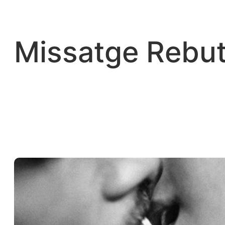
Vés
al
contingut
Missatge Rebut