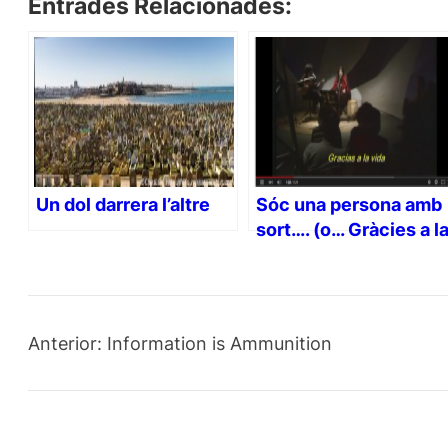
Entrades Relacionades:
Un dol darrera l’altre
Sóc una persona amb
sort…. (o… Gràcies a l
vida!) :)
Anterior:
Information is Ammunition