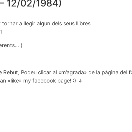
 – 12/02/1984)
rnar a llegir algun dels seus llibres.
31
erents… )
e Rebut, Podeu clicar al «m’agrada» de la pàgina del 
can «like» my facebook page! :) ↓