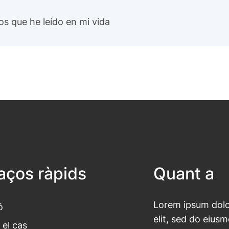
os que he leído en mi vida
laços ràpids
Quant a
Lorem ipsum dolor
ó
elit, sed do eius
 el cas