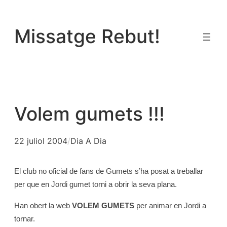
Vés
al
Missatge Rebut!
contingut
Volem gumets !!!
22 juliol 2004
/
Dia A Dia
El club no oficial de fans de Gumets s’ha posat a treballar
per que en Jordi gumet torni a obrir la seva plana.
Han obert la web 
VOLEM GUMETS
per animar en Jordi a
tornar.