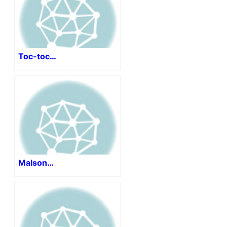
Toc-toc…
Malson…