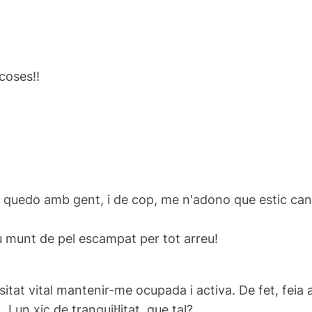
coses!!
 quedo amb gent, i de cop, me n'adono que estic cans
eu munt de pel escampat per tot arreu!
tat vital mantenir-me ocupada i activa. De fet, feia a
n xic de tranquil·litat, que tal?