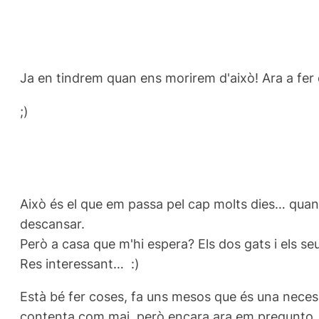
Ja en tindrem quan ens morirem d'això! Ara a fer 
;)
Això és el que em passa pel cap molts dies… quan
descansar.
Però a casa que m'hi espera? Els dos gats i els s
Res interessant… :)
Està bé fer coses, fa uns mesos que és una necessi
contenta com mai, però encara ara em pregunto… I u