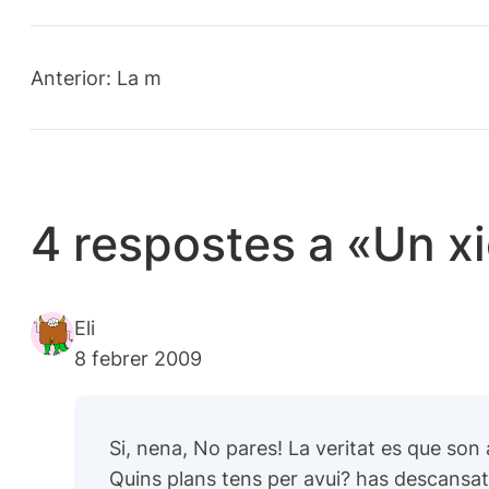
Anterior:
La m
4 respostes a «Un xi
Eli
8 febrer 2009
Si, nena, No pares! La veritat es que son
Quins plans tens per avui? has descans