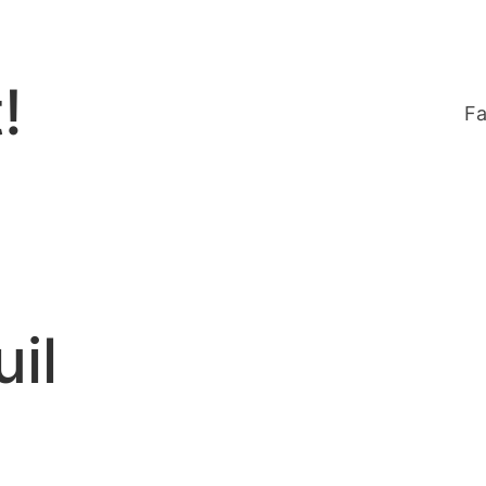
!
Fa
uil