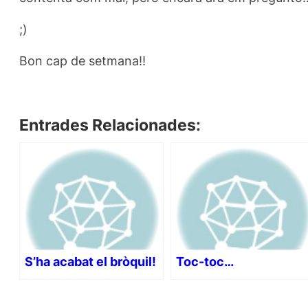
;)
Bon cap de setmana!!
Entrades Relacionades:
S’ha acabat el bròquil!
Toc-toc…