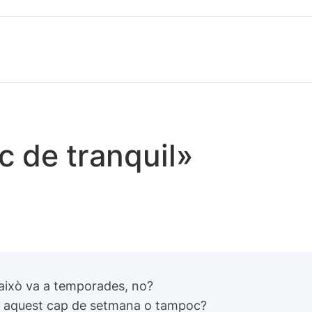
c de tranquil»
 això va a temporades, no?
at aquest cap de setmana o tampoc?