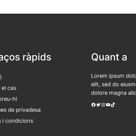
laços ràpids
Quant a
Lorem ipsum dolor
ó
elit, sed do eius
 el cas
dolore magna ali
oreu-hi
Facebook
Twitter
Instagram
YouTube
TikTok
ues de privadesa
 i condicions