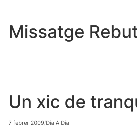
Vés
al
contingut
Missatge Rebut
Un xic de tranq
7 febrer 2009
/
Dia A Dia