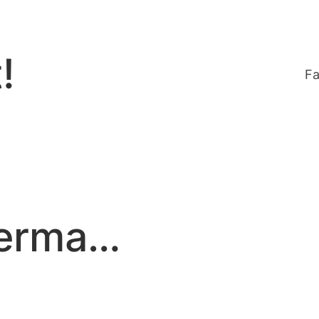
!
Fa
 ferma…