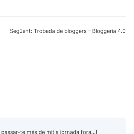
Següent:
Trobada de bloggers – Bloggeria 4.0
e passar-te més de mitja jornada fora…!