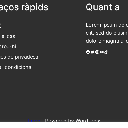
laços ràpids
Quant a
Lorem ipsum dolor
ó
elit, sed do eius
 el cas
dolore magna ali
oreu-hi
Facebook
Twitter
Instagram
YouTube
TikTok
ues de privadesa
 i condicions
Jadro
|
Powered by WordPress