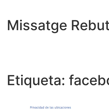
Vés
al
contingut
Missatge Rebut
Etiqueta:
faceb