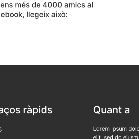
 tens més de 4000 amics al
ebook, llegeix això:
laços ràpids
Quant a
Lorem ipsum dolor
ó
elit, sed do eius