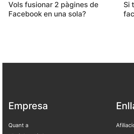
Vols fusionar 2 pàgines de
Si
Facebook en una sola?
fac
Empresa
Enl
Quant a
Afiliaci