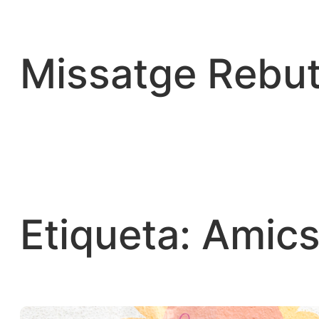
Vés
al
contingut
Missatge Rebut
Etiqueta:
Amics