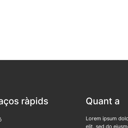
laços ràpids
Quant a
Lorem ipsum dolor
ó
elit, sed do eius