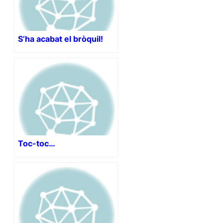
S’ha acabat el bròquil!
Toc-toc…