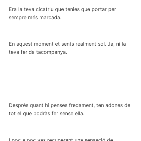
Era la teva cicatriu que tenies que portar per
sempre més marcada.
En aquest moment et sents realment sol. Ja, ni la
teva ferida tacompanya.
Desprès quant hi penses fredament, ten adones de
tot el que podràs fer sense ella.
I poc a poc vas recuperant una sensació de