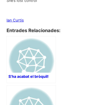
She’s lost control
Ian Curtis‬
Entrades Relacionades:
S’ha acabat el bròquil!