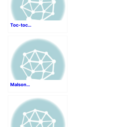
Toc-toc…
Malson…