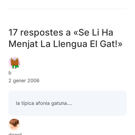
17 respostes a «Se Li Ha
Menjat La Llengua El Gat!»
b
2 gener 2006
la típica afonia gatuna….
donot