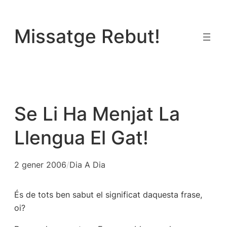
Vés
al
Missatge Rebut!
contingut
Se Li Ha Menjat La
Llengua El Gat!
2 gener 2006
/
Dia A Dia
És de tots ben sabut el significat daquesta frase,
oi?