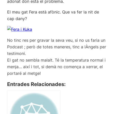
adonat don està el problema.
El meu gat Fera està afònic. Que va fer la nit de
cap dany?
No tinc res per gravar la seva veu, si no us faria un
Podcast ; però de totes maneres, tinc a lÀngels per
testimoni.
El gat no sembla malalt. Té la temperatura normal i
menja… així i tot, si demà no comença a xerrar, el
portaré al metge!
Entrades Relacionades: