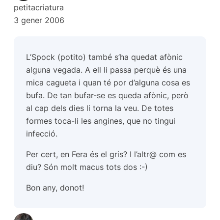
petitacriatura
3 gener 2006
L’Spock (potito) també s’ha quedat afònic
alguna vegada. A ell li passa perquè és una
mica cagueta i quan té por d’alguna cosa es
bufa. De tan bufar-se es queda afònic, però
al cap dels dies li torna la veu. De totes
formes toca-li les angines, que no tingui
infecció.
Per cert, en Fera és el gris? I l’altr@ com es
diu? Són molt macus tots dos :-)
Bon any, donot!