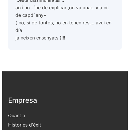
així no t´he de explicar ,on va anar…»la nit
de capd´any»
( no, si de tontos, no en tenen rés,… avui en
día
ja neixen ensenyats )!!!
Empresa
Quant a
Històries d'èxit