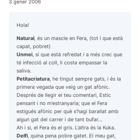
3 gener 2006
Hola!
Natural
, és un mascle en Fera, (tot i que està
capat, pobret)
Unmei
, si que està refredat i a més crec que
té infecció al coll, li costa empassar la
saliva.
Petitacriatura
, he tingut sempre gats, i és la
primera vegada que veig un gat afònic.
Després de llegir el teu comentari, Estic
pensant i no m’estranyaria; que el Fera
estigués afònic per què s’hagi barallat amb
algun gat del carrer i de tant bufar…
Ah i si, el Fera és el gris. L’altra és la Kuka.
Delfi
, quina pena pobre gatet. El meu gat,