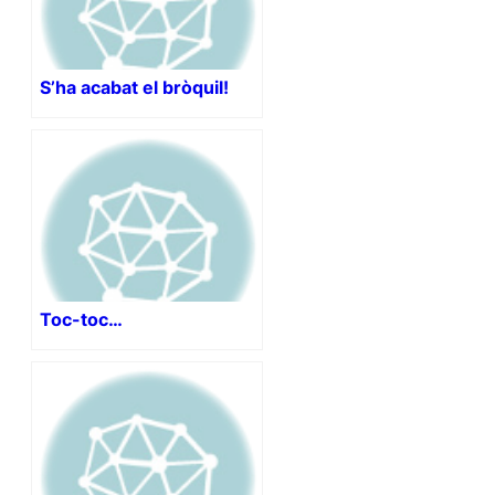
S’ha acabat el bròquil!
Toc-toc…