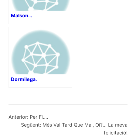
Malson…
Dormilega.
Anterior:
Per Fi….
Següent:
Més Val Tard Que Mai, Oi?… La meva
felicitació!