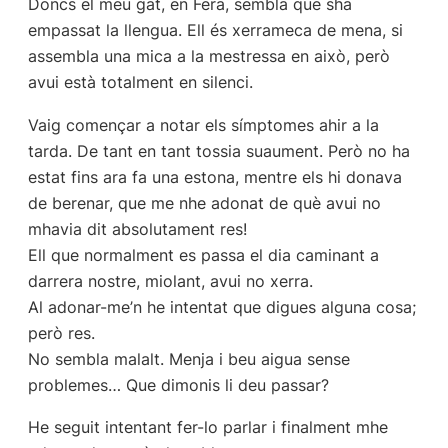
Doncs el meu gat, en Fera, sembla que sha
empassat la llengua. Ell és xerrameca de mena, si
assembla una mica a la mestressa en això, però
avui està totalment en silenci.
Vaig començar a notar els símptomes ahir a la
tarda. De tant en tant tossia suaument. Però no ha
estat fins ara fa una estona, mentre els hi donava
de berenar, que me nhe adonat de què avui no
mhavia dit absolutament res!
Ell que normalment es passa el dia caminant a
darrera nostre, miolant, avui no xerra.
Al adonar-me’n he intentat que digues alguna cosa;
però res.
No sembla malalt. Menja i beu aigua sense
problemes… Que dimonis li deu passar?
He seguit intentant fer-lo parlar i finalment mhe