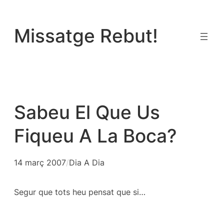
Vés
al
Missatge Rebut!
contingut
Sabeu El Que Us
Fiqueu A La Boca?
14 març 2007
/
Dia A Dia
Segur que tots heu pensat que si…