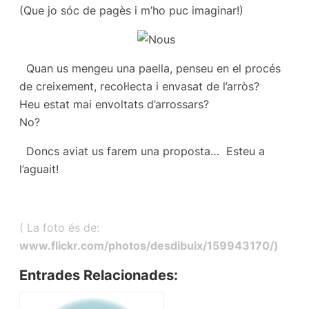
(Que jo sóc de pagès i m’ho puc imaginar!)
Quan us mengeu una paella, penseu en el procés
de creixement, recol·lecta i envasat de l’arròs?
Heu estat mai envoltats d’arrossars?
No?
Doncs aviat us farem una proposta… Esteu a
l’aguait!
(
La foto és de:
www.flickr.com/photos/desdibuix/159943170/)
Entrades Relacionades: