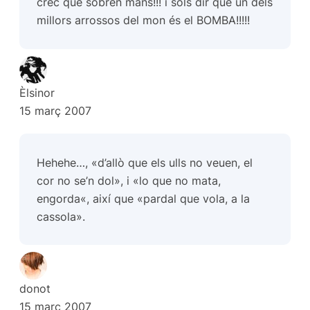
crec que sobren mans!!! i sols dir que un dels
millors arrossos del mon és el BOMBA!!!!!
Èlsinor
15 març 2007
Hehehe…, «d’allò que els ulls no veuen, el
cor no se’n dol», i «
lo que no mata,
engorda
«, així que «pardal que vola, a la
cassola».
donot
15 març 2007