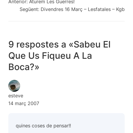
Anterior:
Aturem Les Guerres!
Següent:
Divendres 16 Març – Lesfatales – Kgb
9 respostes a «Sabeu El
Que Us Fiqueu A La
Boca?»
esteve
14 març 2007
quines coses de pensar!!