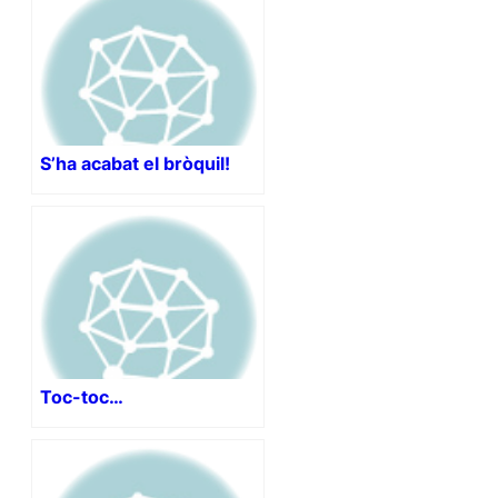
S’ha acabat el bròquil!
Toc-toc…