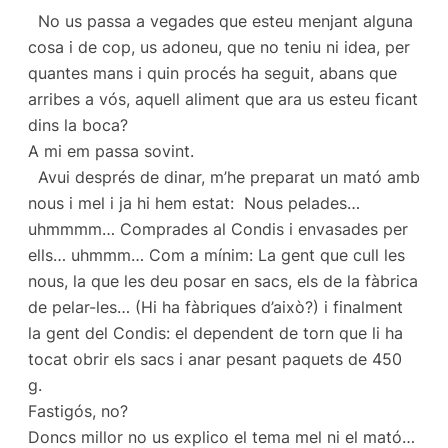
No us passa a vegades que esteu menjant alguna
cosa i de cop, us adoneu, que no teniu ni idea, per
quantes mans i quin procés ha seguit, abans que
arribes a vós, aquell aliment que ara us esteu ficant
dins la boca?
A mi em passa sovint.
Avui després de dinar, m’he preparat un mató amb
nous i mel i ja hi hem estat: Nous pelades…
uhmmmm… Comprades al Condis i envasades per
ells… uhmmm… Com a mínim: La gent que cull les
nous, la que les deu posar en sacs, els de la fàbrica
de pelar-les… (Hi ha fàbriques d’això?) i finalment
la gent del Condis: el dependent de torn que li ha
tocat obrir els sacs i anar pesant paquets de 450
g.
Fastigós, no?
Doncs millor no us explico el tema mel ni el mató…