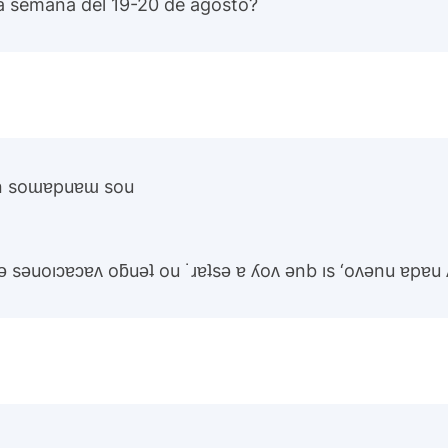
la semana del 19-20 de agosto?
un soɯɐpuɐɯ sou
ǝ sǝuoıɔɐɔɐʌ oƃuǝʇ ou ˙ɹɐʇsǝ ɐ ʎoʌ ǝnb ıs ‘oʌǝnu ɐpɐu 