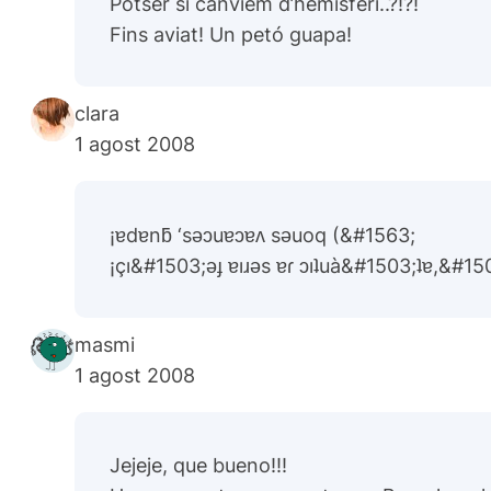
Potser si canviem d’hemisfèri..?!?!
Fins aviat! Un petó guapa!
clara
1 agost 2008
¡ɐdɐnƃ ‘sǝɔuɐɔɐʌ sǝuoq (&#1563;
¡çı&#1503;ǝɟ ɐıɹǝs ɐɾ ɔıʇuà&#1503;ʇɐ,&#15
masmi
1 agost 2008
Jejeje, que bueno!!!