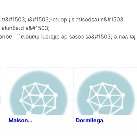
ɐ&#1503; ı&#1503;-ɹɐuop ¡ıs :ɐʇsodsǝɹ ɐ&#1503;
é ɐʇunƃǝɹd ɐ&#1503;
ǝnbɐ ˙˙˙˙ɐɹǝuɐɯ ʇuǝɹǝɟıp ǝp sǝsoɔ sǝ&#1503; ǝɹnǝʌ ʇǝɟ
Malson…
Dormilega.