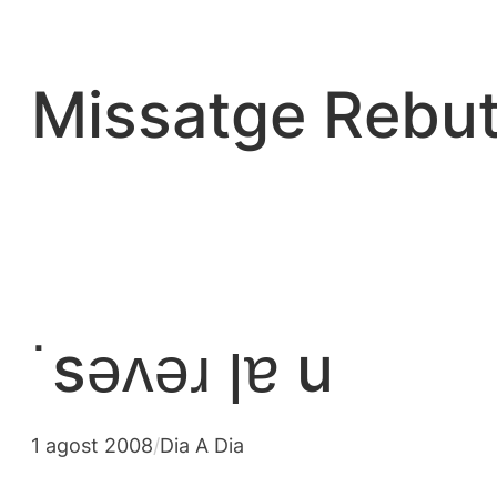
Vés
al
contingut
Missatge Rebut
˙sǝʌǝɹ ןɐ u
1 agost 2008
/
Dia A Dia