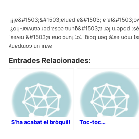
¡¡¡ɐ&#1503;&#1503;ɐʇuɐd ɐ&#1503; ɐ ɐʇ&#1503;oʌ 
¿oɥ-ɹɐıʌuɐɔ ɹǝd ɐsoɔ ɐunƃ&#1503;ɐ ɹǝɟ ɯǝpod :s
˙sǝʌǝɹ &#1503;ɐ ɐuoıɔunɟ ʇoʇ ˙ƃıoq uǝq àʇsǝ uóɯ ʇs
ʎuɐdɯoɔ un ınʌɐ
Entrades Relacionades:
S’ha acabat el bròquil!
Toc-toc…