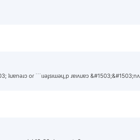
03; ʇuɐnǝɹɔ oɾ ˙˙˙ıɹǝɟsıɯǝɥ,p ɹɐıʌuɐɔ &#1503;&#1503;nʌ