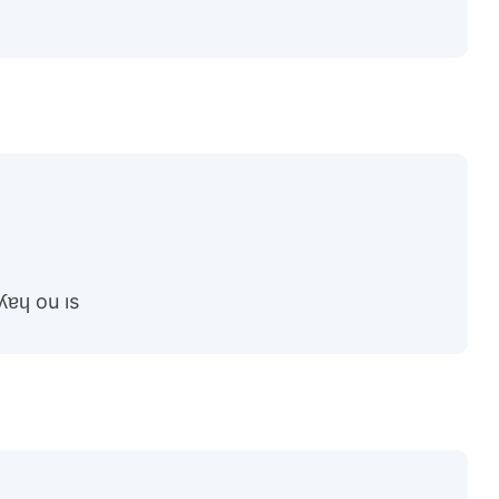
ʎɐɥ ou ıs