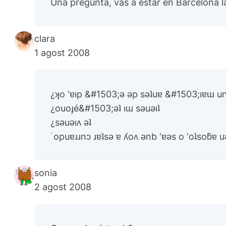
Una pregunta, vas a estar en Barcelona 
clara
1 agost 2008
¿ʞo ‘ɐıp &#1503;ǝ ǝp sǝʇuɐ &#1503;ıɐɯ 
¿ouoɟé&#1503;ǝʇ ıɯ sǝuǝıʇ
¿sǝuǝıʌ ǝʇ
˙opuɐɹɹnɔ ɹɐʇsǝ ɐ ʎoʌ ǝnb ‘ɐǝs o ‘oʇsoƃɐ u
sonia
2 agost 2008