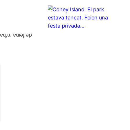
 ɐɥ,ɯ ɐuıǝɟ ǝp