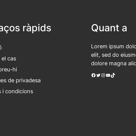
laços ràpids
Quant a
Lorem ipsum dolor
ó
elit, sed do eius
 el cas
dolore magna ali
oreu-hi
Facebook
Twitter
Instagram
YouTube
TikTok
ues de privadesa
 i condicions