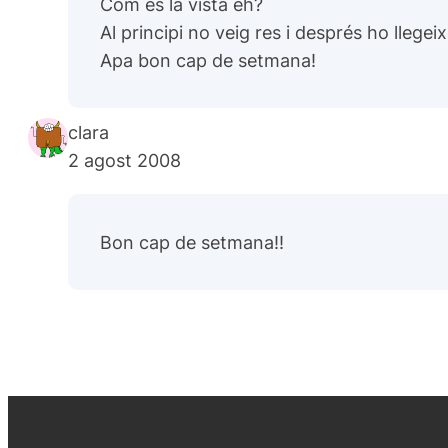
Com es la vista eh?
Al principi no veig res i després ho llegei
Apa bon cap de setmana!
clara
2 agost 2008
Bon cap de setmana!!