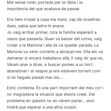
Mal sense voler, portada per la ràbia i la
impotència del que acabava de passar.
Ens hem trobat a casa ma mare, cap de nosaltres
dues, sabia que laltre hi anava.
Jo vaig arribar primer, tota la família esperant a
veure que passaria. Quan va baixar del cotxe, vaig
cridar a la Mariona i ella és va quedar parada. La
Mariona va venir corrents a abraçar-me. Ella em va
demanar si encara treballava allà, li vaig dir que no,
Vàrem anar a dinar, a buscar pomes a un hort
abandonat i al vespre ja ens estàvem torrant com
si no hagués passat mai res….
Estic contenta. És una part important del meu cor i
no magradava la situació que shavia creat. Del
problema en qüestió no en vàrem parlar… això
tindrà que esperar a una altra ocasió.