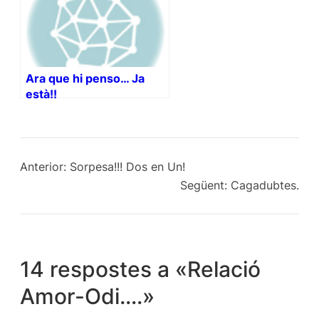
Ara que hi penso… Ja
està!!
Anterior:
Sorpesa!!! Dos en Un!
Següent:
Cagadubtes.
14 respostes a «Relació
Amor-Odi….»