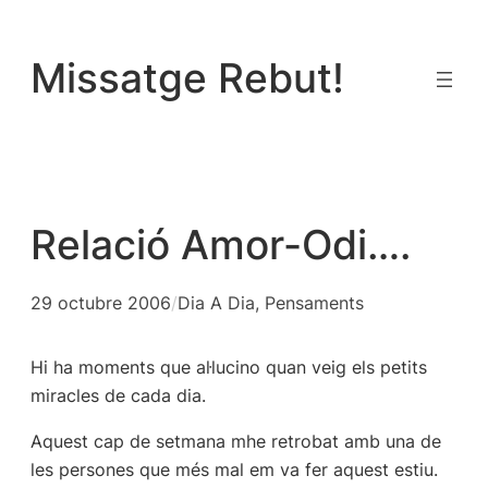
Vés
al
Missatge Rebut!
contingut
Relació Amor-Odi….
29 octubre 2006
/
Dia A Dia
, 
Pensaments
Hi ha moments que al·lucino quan veig els petits
miracles de cada dia.
Aquest cap de setmana mhe retrobat amb una de
les persones que més mal em va fer aquest estiu.