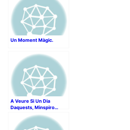
Un Moment Màgic.
A Veure Si Un Dia
Daquests, Minspiro…