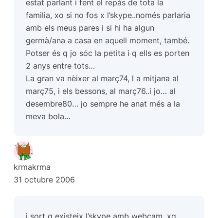
estat parlant i fent el repás de tota la
familia, xo si no fos x l’skype..només parlaria
amb els meus pares i si hi ha algun
germà/ana a casa en aquell moment, també.
Potser és q jo sóc la petita i q ells es porten
2 anys entre tots…
La gran va nèixer al març74, l a mitjana al
març75, i els bessons, al març76..i jo… al
desembre80… jo sempre he anat més a la
meva bola…
krmakrma
31 octubre 2006
i sort q existeix l’skype amb webcam, xq