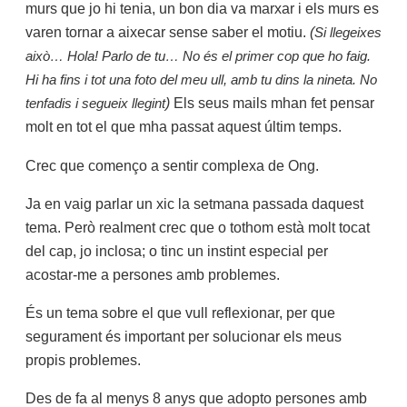
murs que jo hi tenia, un bon dia va marxar i els murs es
varen tornar a aixecar sense saber el motiu.
(
Si llegeixes
això… Hola! Parlo de tu… No és el primer cop que ho faig.
Hi ha fins i tot una foto del meu ull, amb tu dins la nineta. No
)
Els seus mails mhan fet pensar
tenfadis i segueix llegint
molt en tot el que mha passat aquest últim temps.
Crec que començo a sentir complexa de Ong.
Ja en vaig parlar un xic la setmana passada daquest
tema. Però realment crec que o tothom està molt tocat
del cap, jo inclosa; o tinc un instint especial per
acostar-me a persones amb problemes.
És un tema sobre el que vull reflexionar, per que
segurament és important per solucionar els meus
propis problemes.
Des de fa al menys 8 anys que adopto persones amb