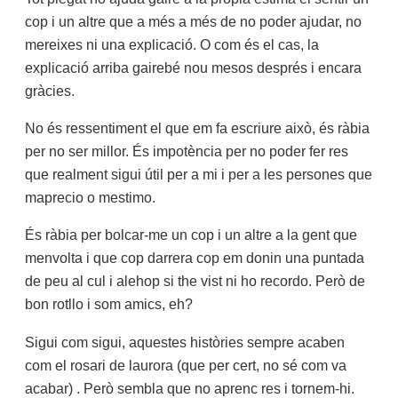
cop i un altre que a més a més de no poder ajudar, no
mereixes ni una explicació. O com és el cas, la
explicació arriba gairebé nou mesos després i encara
gràcies.
No és ressentiment el que em fa escriure això, és ràbia
per no ser millor. És impotència per no poder fer res
que realment sigui útil per a mi i per a les persones que
maprecio o mestimo.
És ràbia per bolcar-me un cop i un altre a la gent que
menvolta i que cop darrera cop em donin una puntada
de peu al cul i alehop si the vist ni ho recordo. Però de
bon rotllo i som amics, eh?
Sigui com sigui, aquestes històries sempre acaben
com el rosari de laurora (que per cert, no sé com va
acabar) . Però sembla que no aprenc res i tornem-hi.