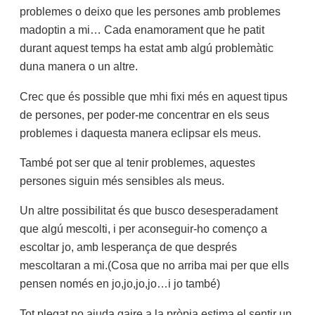
problemes o deixo que les persones amb problemes
madoptin a mi… Cada enamorament que he patit
durant aquest temps ha estat amb algú problemàtic
duna manera o un altre.
Crec que és possible que mhi fixi més en aquest tipus
de persones, per poder-me concentrar en els seus
problemes i daquesta manera eclipsar els meus.
També pot ser que al tenir problemes, aquestes
persones siguin més sensibles als meus.
Un altre possibilitat és que busco desesperadament
que algú mescolti, i per aconseguir-ho començo a
escoltar jo, amb lesperança de que després
mescoltaran a mi.(Cosa que no arriba mai per que ells
pensen només en jo,jo,jo,jo…i jo també)
Tot plegat no ajuda gaire a la pròpia estima el sentir un