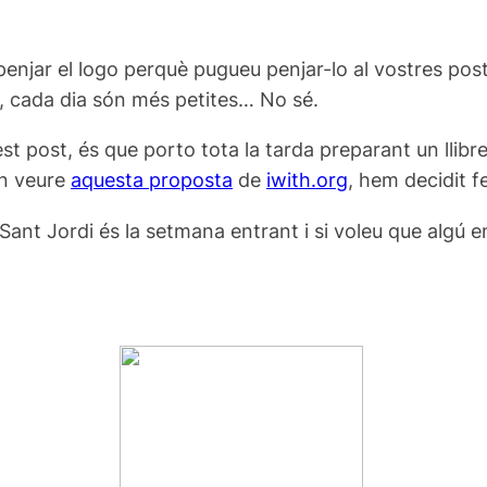
penjar el logo perquè pugueu penjar-lo al vostres po
eb, cada dia són més petites… No sé.
st post, és que porto tota la tarda preparant un llibre
en veure
aquesta proposta
de
iwith.org
, hem decidit fe
nt Jordi és la setmana entrant i si voleu que algú enviï