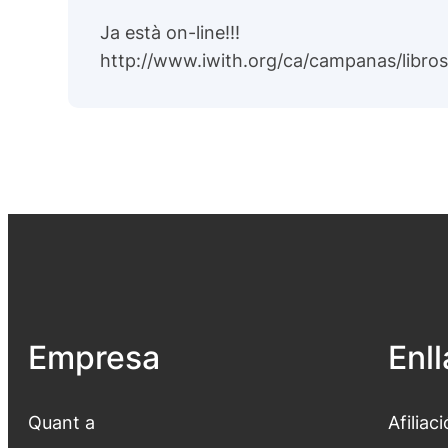
Ja està on-line!!!
http://www.iwith.org/ca/campanas/libro
Empresa
Enl
Quant a
Afiliaci