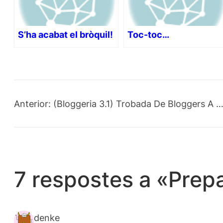
S’ha acabat el bròquil!
Toc-toc…
Anterior:
(Bloggeria 3.1) Trobada De Bloggers A …
7 respostes a «Prepa
denke