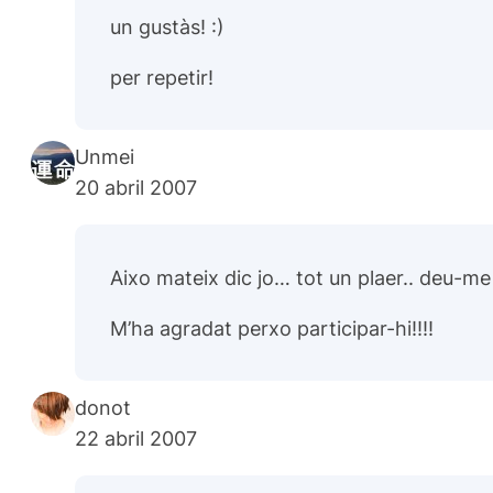
un gustàs! :)
per repetir!
Unmei
20 abril 2007
Aixo mateix dic jo… tot un plaer.. deu-me q
M’ha agradat perxo participar-hi!!!!
donot
22 abril 2007