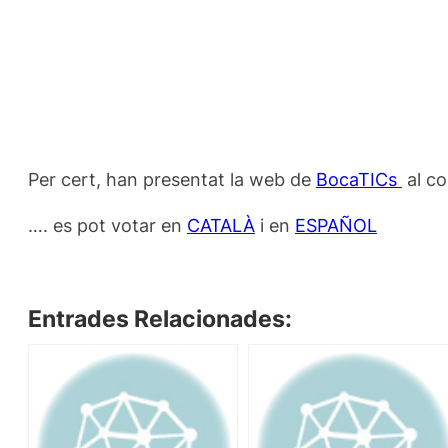
Per cert, han presentat
la web de
BocaTICs
al c
…. es pot votar en
CATALÀ
i en
ESPAÑOL
Entrades Relacionades: