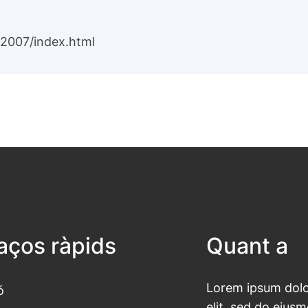
s2007/index.html
laços ràpids
Quant a
Lorem ipsum dolor
ó
elit, sed do eius