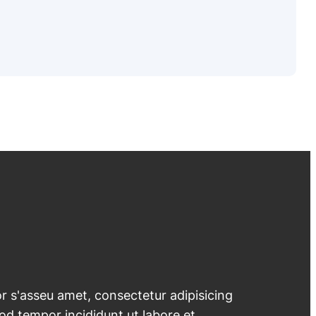
 s'asseu amet, consectetur adipisicing
mod tempor incididunt ut labore et