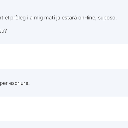
t el pròleg i a mig matí ja estarà on-line, suposo.
teu?
 per escriure.