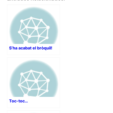
S’ha acabat el bròquil!
Toc-toc…