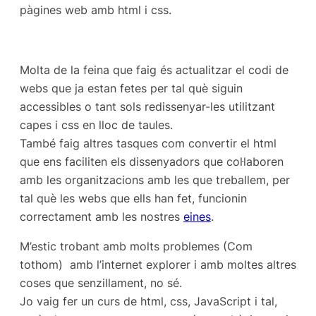
pàgines web amb html i css.
Molta de la feina que faig és actualitzar el codi de
webs que ja estan fetes per tal què siguin
accessibles o tant sols redissenyar-les utilitzant
capes i css en lloc de taules.
També faig altres tasques com convertir el html
que ens faciliten els dissenyadors que col·laboren
amb les organitzacions amb les que treballem, per
tal què les webs que ells han fet, funcionin
correctament amb les nostres
eines
.
M’estic trobant amb molts problemes (Com
tothom) amb l’internet explorer i amb moltes altres
coses que senzillament, no sé.
Jo vaig fer un curs de html, css, JavaScript i tal,