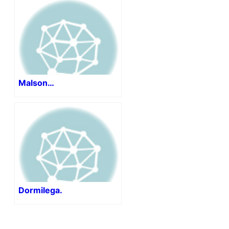
Malson…
Dormilega.