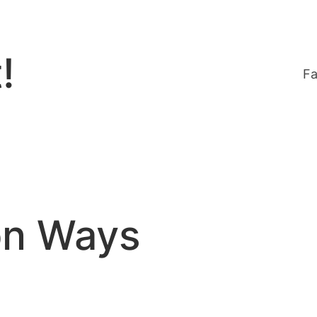
!
Fa
ion Ways