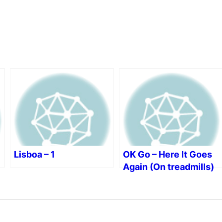
Lisboa – 1
OK Go – Here It Goes
Again (On treadmills)