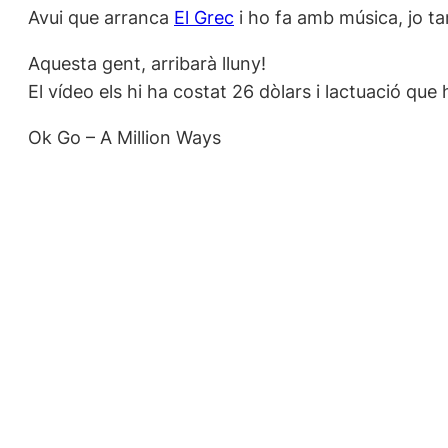
Avui que arranca
El Grec
i ho fa amb música, jo 
Aquesta gent, arribarà lluny!
El vídeo els hi ha costat 26 dòlars i lactuació que h
Ok Go – A Million Ways