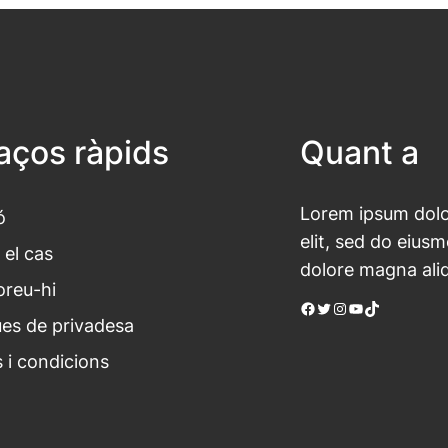
laços ràpids
Quant a
Lorem ipsum dolor
ó
elit, sed do eius
 el cas
dolore magna ali
oreu-hi
Facebook
Twitter
Instagram
YouTube
TikTok
ues de privadesa
 i condicions