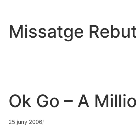
Vés
al
contingut
Missatge Rebut
Ok Go – A Mill
25 juny 2006
/