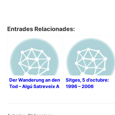
Entrades Relacionades:
Der Wanderung an den
Sitges, 5 d’octubre:
Tod – Algú Satreveix A
1996 – 2006
Traduir-lo Al Català?