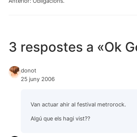
Anterior:
Obligacions.
3 respostes a «Ok G
donot
25 juny 2006
Van actuar ahir al festival
metrorock.
Algú que els hagi vist??