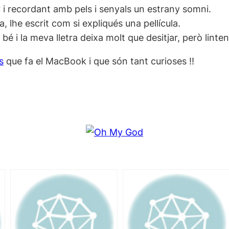
r i recordant amb pels i senyals un estrany somni.
lhe escrit com si expliqués una pellícula.
bé i la meva lletra deixa molt que desitjar, però linte
s
que fa el MacBook i que són tant curioses !!