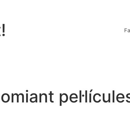
!
Fa
omiant pel·lícul