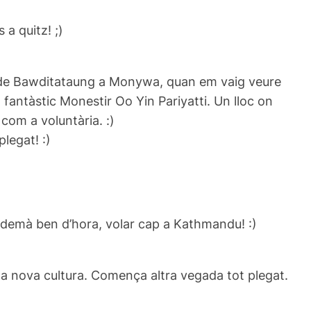
 a quitz! ;)
ir de Bawditataung a Monywa, quan em vaig veure
 fantàstic Monestir Oo Yin Pariyatti. Un lloc on
com a voluntària. :)
legat! :)
r demà ben d’hora, volar cap a Kathmandu! :)
nova cultura. Comença altra vegada tot plegat.