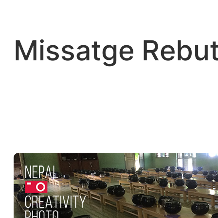
Vés
al
contingut
Missatge Rebut