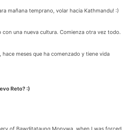
para mañana temprano, volar hacia Kathmandu! :)
 con una nueva cultura. Comienza otra vez todo.
te, hace meses que ha comenzado y tiene vida
evo Reto? :)
astery of Bawditataung Monywa, when I was forced