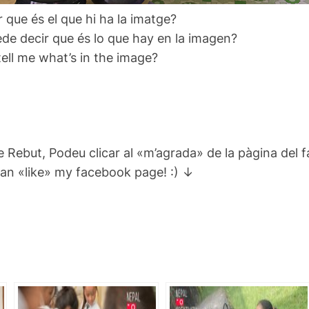
 que és el que hi ha la imatge?
de decir que és lo que hay en la imagen?
ll me what’s in the image?
e Rebut, Podeu clicar al «m’agrada» de la pàgina del 
can «like» my facebook page! :) ↓