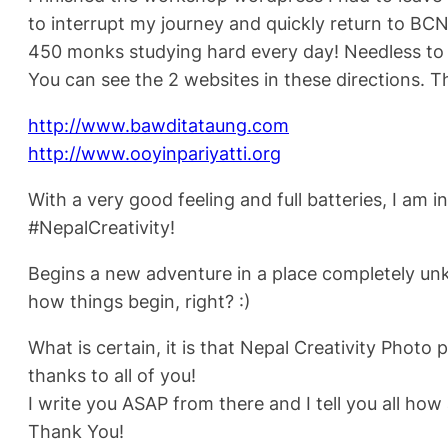
to interrupt my journey and quickly return to BCN
450 monks studying hard every day! Needless to s
You can see the 2 websites in these directions. The
http://www.bawditataung.com
http://www.ooyinpariyatti.org
With a very good feeling and full batteries, I am
#NepalCreativity!
Begins a new adventure in a place completely un
how things begin, right? :)
What is certain, it is that Nepal Creativity Photo 
thanks to all of you!
I write you ASAP from there and I tell you all how a
Thank You!