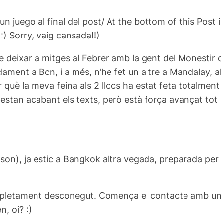
 juego al final del post/ At the bottom of this Post is
:) Sorry, vaig cansada!!)
de deixar a mitges al Febrer amb la gent del Monest
dament a Bcn, i a més, n’he fet un altre a Mandalay, al
què la meva feina als 2 llocs ha estat feta totalment 
estan acabant els texts, però està força avançat tot p
 son), ja estic a Bangkok altra vegada, preparada pe
pletament desconegut. Comença el contacte amb una 
, oi? :)