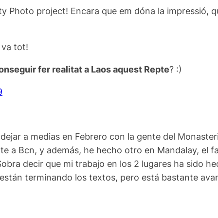
ity Photo project! Encara que em dóna la impressió, 
 va tot!
onseguir fer realitat a Laos aquest Repte
? :)
9
e dejar a medias en Febrero con la gente del Monast
nte a Bcn, y además, he hecho otro en Mandalay, el f
bra decir que mi trabajo en los 2 lugares ha sido he
 están terminando los textos, pero está bastante ava