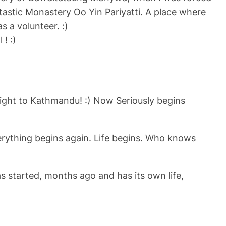
ntastic Monastery Oo Yin Pariyatti. A place where
 a volunteer. :)
! :)
flight to Kathmandu! :) Now Seriously begins
erything begins again. Life begins. Who knows
has started, months ago and has its own life,