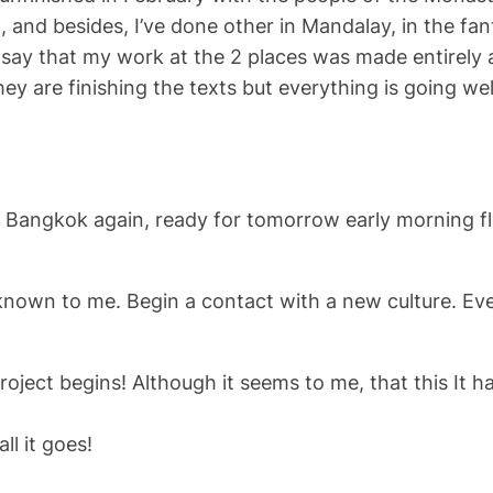
, and besides, I’ve done other in Mandalay, in the fa
ay that my work at the 2 places was made entirely as
y are finishing the texts but everything is going well 
 in Bangkok again, ready for tomorrow early morning 
known to me. Begin a contact with a new culture. Ev
project begins! Although it seems to me, that this It 
ll it goes!