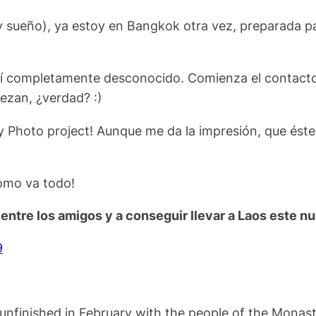
y sueño), ya estoy en Bangkok otra vez, preparada 
í completamente desconocido. Comienza el contacto
ezan, ¿verdad? :)
ty Photo project! Aunque me da la impresión, que és
como va todo!
entre los amigos y a conseguir llevar a Laos este nu
9
e unfinished in February with the people of the Mon