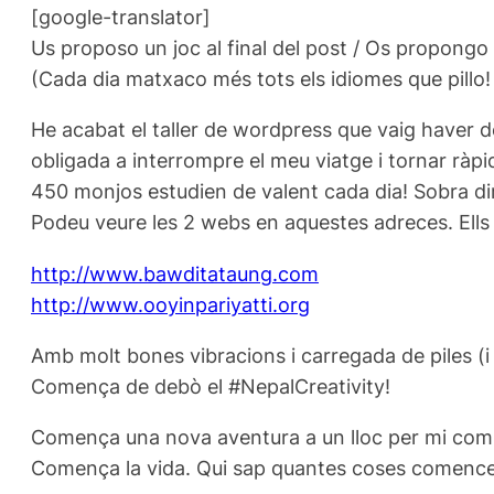
[google-translator]
Us proposo un joc al final del post / Os propongo un
(Cada dia matxaco més tots els idiomes que pillo! 
He acabat el taller de wordpress que vaig haver 
obligada a interrompre el meu viatge i tornar ràpi
450 monjos estudien de valent cada dia! Sobra dir 
Podeu veure les 2 webs en aquestes adreces. Ells 
http://www.bawditataung.com
http://www.ooyinpariyatti.org
Amb molt bones vibracions i carregada de piles (i
Comença de debò el #NepalCreativity!
Comença una nova aventura a un lloc per mi com
Comença la vida. Qui sap quantes coses comencen