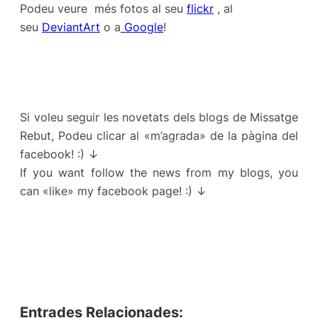
Podeu veure més fotos al seu
flickr
, al
seu
DeviantArt
o a
Google
!
Si voleu seguir les novetats dels blogs de Missatge
Rebut, Podeu clicar al «m’agrada» de la pàgina del
facebook! :) ↓
If you want follow the news from my blogs, you
can «like» my facebook page! :) ↓
Entrades Relacionades: