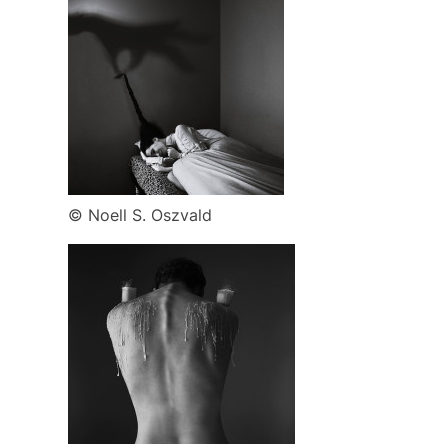
© Noell S. Oszvald