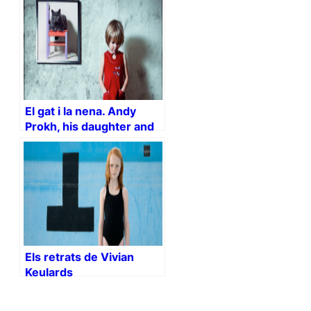
El gat i la nena. Andy
Prokh, his daughter and
their kitty
Els retrats de Vivian
Keulards