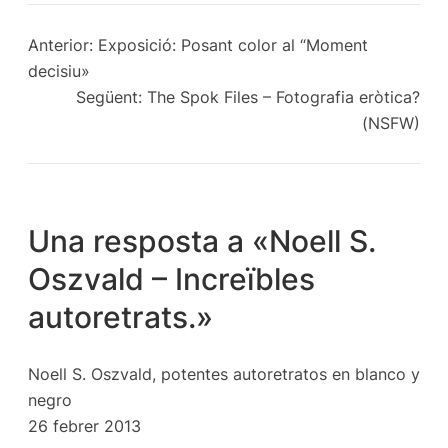
Anterior:
Exposició: Posant color al “Moment
decisiu»
Següent:
The Spok Files – Fotografia eròtica?
(NSFW)
Una resposta a «Noell S.
Oszvald – Increïbles
autoretrats.»
Noell S. Oszvald, potentes autoretratos en blanco y
negro
26 febrer 2013