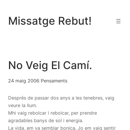
Vés
al
Missatge Rebut!
contingut
No Veig El Camí.
24 maig 2006
/
Pensaments
Després de passar dos anys a les tenebres, vaig
veure la llum.
Mhi vaig rebolcar i rebolcar, per prendre
agradables banys de sol i energia.
La vida, em va semblar bonica, Jo em vaig sentir