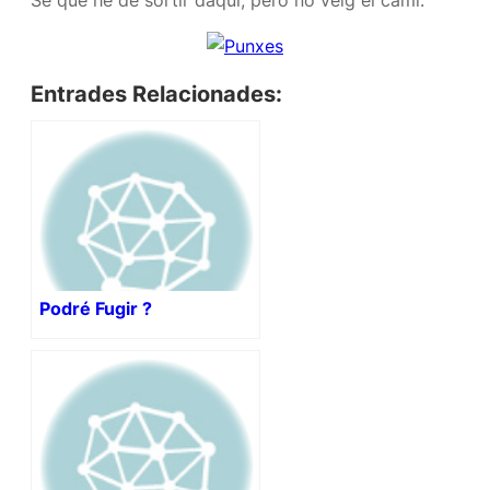
Sé que he de sortir daquí, però no veig el camí.
Entrades Relacionades:
Podré Fugir ?