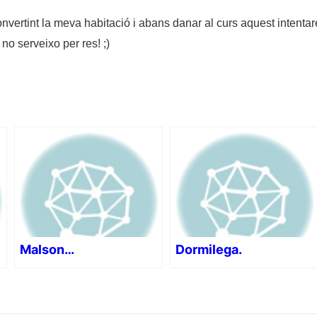
vertint la meva habitació i abans danar al curs aquest intenta
o serveixo per res! ;)
Malson…
Dormilega.