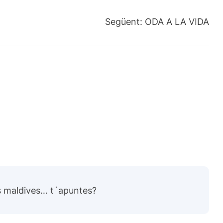
Següent:
ODA A LA VIDA
es maldives… t´apuntes?