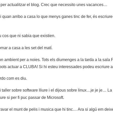
 per actualitzar el blog. Crec que necessito unes vacances…
quan arribo a casa lo que menys ganes tinc de fer, és escriure-
 cos que ni sabia que existien.
nar a casa a les set del matí.
n ambient per a noies. Tots els diumenges a la tarda a la sala 
pots actuar a CLUBA! Si hi
esteu interessades podeu escriure 
ordo com es diu.
ni taller sobre software lliure i el dijous sobre linux…je je je
eure si per fi puc passar de Microsoft.
gravar el munt de pelis i musica que hi tinc… Ara si algú em deix