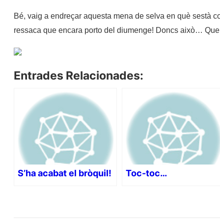
Bé, vaig a endreçar aquesta mena de selva en què sestà con
ressaca que encara porto del diumenge! Doncs això… Que n
Entrades Relacionades:
S’ha acabat el bròquil!
Toc-toc…