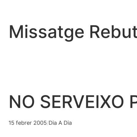
Vés
al
contingut
Missatge Rebut
NO SERVEIXO P
15 febrer 2005
/
Dia A Dia