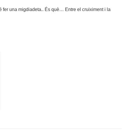
ré fer una migdiadeta.. És què… Entre el cruiximent
i la