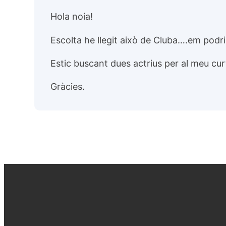
Hola noia!
Escolta he llegit això de Cluba….em podr
Estic buscant dues actrius per al meu curt
Gràcies.