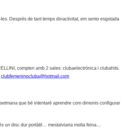
les. Després de tant temps dinactivitat, em sento esgotada
FELLINI, compten amb 2 sales: clubaelectrónica i clubahits.
a
clubfemeninocluba@hotmail.com
… La setmana que bé intentaré aprendre com dimonis configurar
és un disc dur portàtil… mestalviaria molta feina…