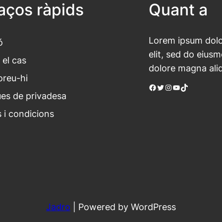
laços ràpids
Quant a
Lorem ipsum dolor
ó
elit, sed do eius
 el cas
dolore magna ali
oreu-hi
Facebook
Twitter
Instagram
YouTube
TikTok
ues de privadesa
 i condicions
Jadro
|
Powered by WordPress