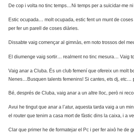
De cop i volta no tinc temps…Ni temps per a suïcidar-me ni
Estic ocupada… molt ocupada, estic fent un munt de coses i 
per fer un parell de coses diàries.
Dissabte vaig començar al gimnàs, em noto trossos del meu
El diumenge vaig sortir… realment no tinc mesura… Vaig tor
Vaig anar a Cluba. És un club femení que ofereix un molt bo
Nenes…Busquen talents femenins! Si cantes, ets dj, etc… 
Bé, després de Cluba, vaig anar a un altre lloc, però ni rec
Avui he tingut que anar a l’atur, aquesta tarda vaig a un mi
el router que tenim a casa mort de fàstic dins la caixa, i a v
Clar que primer he de formatejar el Pc i per fer això he de 