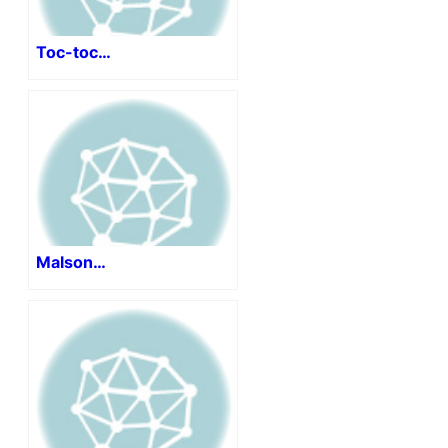
Toc-toc…
Malson…