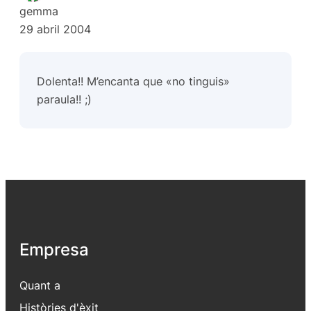
gemma
29 abril 2004
Dolenta!! M’encanta que «no tinguis»
paraula!! ;)
Empresa
Quant a
Històries d'èxit