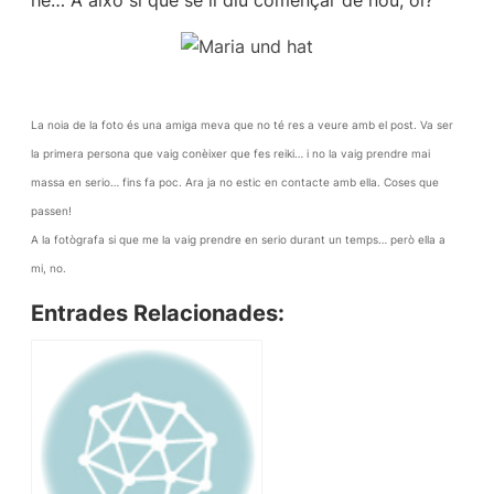
he… A això si que se li diu començar de nou, oi?
La noia de la foto és una amiga meva que no té res a veure amb el post. Va ser
la primera persona que vaig conèixer que fes reiki… i no la vaig prendre mai
massa en serio… fins fa poc. Ara ja no estic en contacte amb ella. Coses que
passen!
A la fotògrafa si que me la vaig prendre en serio durant un temps… però ella a
mi, no.
Entrades Relacionades: