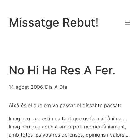
Vés
al
Missatge Rebut!
contingut
No Hi Ha Res A Fer.
14 agost 2006
/
Dia A Dia
Això és el que em va passar el dissabte passat:
Imagineu que estimeu tant que us fa mal lànima….
Imagineu que aquest amor pot, momentàniament,
amb totes les vostres defenses, opinions i valors…