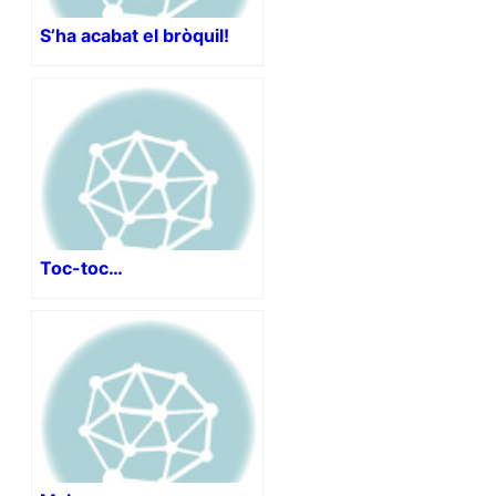
S’ha acabat el bròquil!
Toc-toc…