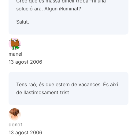
Crec que és massa difícil trobar-hi una
solució ara. Algun il·luminat?
Salut.
manel
13 agost 2006
Tens raó; és que estem de vacances. És així
de llastimosament trist
donot
13 agost 2006