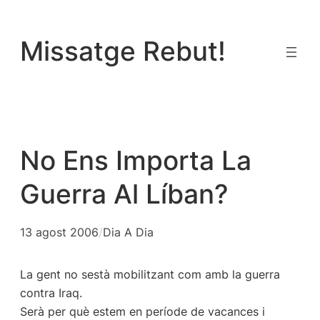
Vés
al
Missatge Rebut!
contingut
No Ens Importa La
Guerra Al Líban?
13 agost 2006
/
Dia A Dia
La gent no sestà mobilitzant com amb la guerra
contra Iraq.
Serà per què estem en període de vacances i