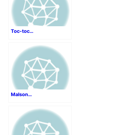
Toc-toc…
Malson…