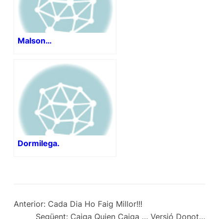
Malson…
Dormilega.
Anterior:
Cada Dia Ho Faig Millor!!!
Següent:
Caiga Quien Caiga … Versió Donot…