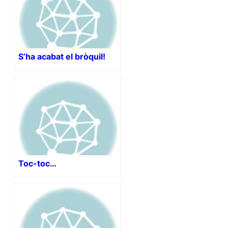
S’ha acabat el bròquil!
Toc-toc…