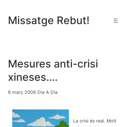
Vés
al
Missatge Rebut!
contingut
Mesures anti-crisi
xineses….
6 març 2009
/
Dia A Dia
La crisi és real. Molt