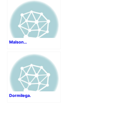
Malson…
Dormilega.