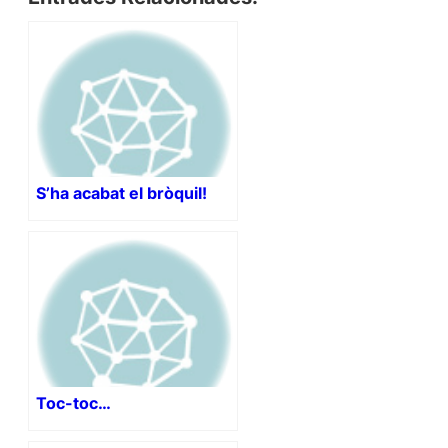
S’ha acabat el bròquil!
Toc-toc…