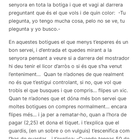
senyora en tota la botiga i que et vagi al darrera
preguntant que és el que vols i de quin color: -Tu
plegunta, yo tengo mucha cosa, pelo no se ve, tu
plegunta y yo busco.-
En aquestes botigues el que menys t’esperes és un
bon servei, i d’entrada et quedes mirant a la
senyora pensant a veure si a darrera del mostrador
hi deu tenir el licor d’arròs o si és que s’ha venut
l’enteniment… Quan te n’adones de que realment
no és que t’estigui controlant, si no, que vol que
trobis el que busques i que compris… flipes un xic.
Quan te n’adones que et dóna més bon servei que
moltes botigues on compres normalment… encara
flipes més… i ja per a rematar-ho, quan a l’hora de
pagar (2,25) et dona el tiquet. i t’explica que el
guardis, (en un sobre o on vulguis) t’escenifica com
l’has de guardar… i t’explica: -Cuando tengas 50 de