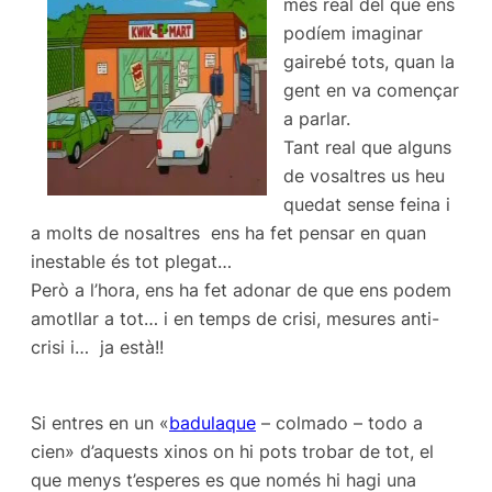
més real del que ens
podíem imaginar
gairebé tots, quan la
gent en va començar
a parlar.
Tant real que alguns
de vosaltres us heu
quedat sense feina i
a molts de nosaltres ens ha fet pensar en quan
inestable és tot plegat…
Però a l’hora, ens ha fet adonar de que ens podem
amotllar a tot… i en temps de crisi, mesures anti-
crisi i… ja està!!
Si entres en un «
badulaque
– colmado – todo a
cien» d’aquests xinos on hi pots trobar de tot, el
que menys t’esperes es que només hi hagi una