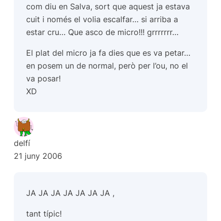
com diu en Salva, sort que aquest ja estava
cuit i només el volia escalfar… si arriba a
estar cru… Que asco de micro!!! grrrrrrr…
El plat del micro ja fa dies que es va petar…
en posem un de normal, però per l’ou, no el
va posar!
XD
delfí
21 juny 2006
JA JA JA JA JA JA JA ,
tant típic!