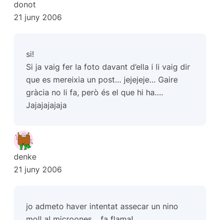
donot
21 juny 2006
si!
Si ja vaig fer la foto davant d’ella i li vaig dir
que es mereixia un post… jejejeje… Gaire
gràcia no li fa, però és el que hi ha….
Jajajajajaja
denke
21 juny 2006
jo admeto haver intentat assecar un nino
moll al microones… fa flama!