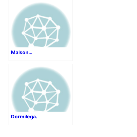
Malson…
Dormilega.