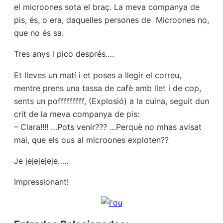
el microones sota el braç. La meva companya de
pis, és, o era, daquelles persones de  Microones no,
que no és sa.
Tres anys i pico després….
Et lleves un matí i et poses a llegir el correu,
mentre prens una tassa de cafè amb llet i de cop,
sents un pofffffffff, (Explosió) a la cuina, seguit dun
crit de la meva companya de pis:
– Clara!!!! …Pots venir??? …Perquè no mhas avisat
mai, que els ous al microones exploten??
Je jejejejeje…..
Impressionant!