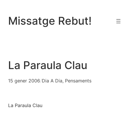
Vés
al
Missatge Rebut!
contingut
La Paraula Clau
15 gener 2006
/
Dia A Dia
, 
Pensaments
La Paraula Clau