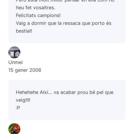
heu fet vosaltres.
Felicitats campions!
Vaig a dormir que la ressaca que porto és
bestial!
Unmei
15 gener 2006
Hehehehe AIxí… va acabar prou bé pel que
veig!!!!
:P