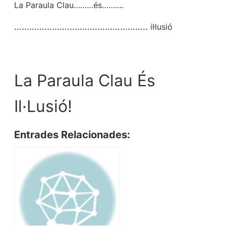
La Paraula Clau………és……….
……………………………………………..
il·lusió
La Paraula Clau És
Il·Lusió!
Entrades Relacionades: