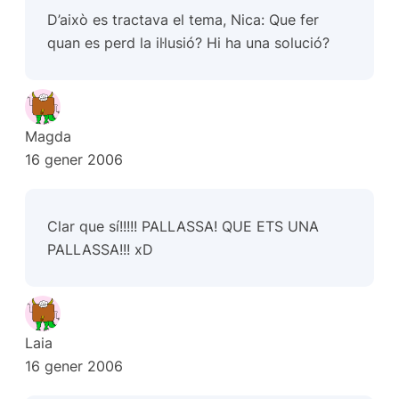
D’això es tractava el tema, Nica: Que fer
quan es perd la il·lusió? Hi ha una solució?
Magda
16 gener 2006
Clar que sí!!!!! PALLASSA! QUE ETS UNA
PALLASSA!!! xD
Laia
16 gener 2006