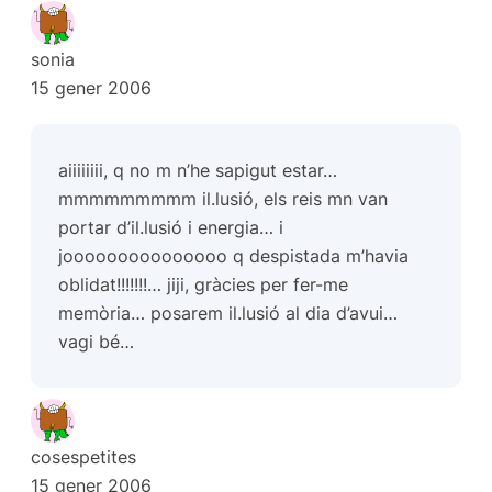
sonia
15 gener 2006
aiiiiiiii, q no m n’he sapigut estar…
mmmmmmmmm il.lusió, els reis mn van
portar d’il.lusió i energia… i
jooooooooooooooo q despistada m’havia
oblidat!!!!!!!… jiji, gràcies per fer-me
memòria… posarem il.lusió al dia d’avui…
vagi bé…
cosespetites
15 gener 2006