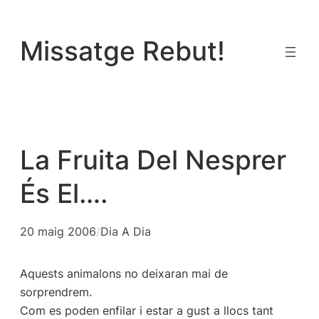
Vés
al
Missatge Rebut!
contingut
La Fruita Del Nesprer
És El….
20 maig 2006
/
Dia A Dia
Aquests animalons no deixaran mai de
sorprendrem.
Com es poden enfilar i estar a gust a llocs tant