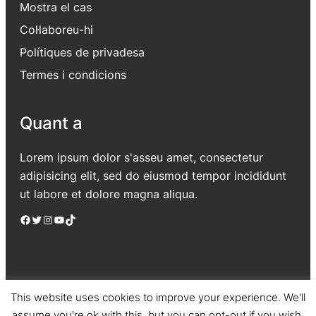
Mostra el cas
Col·laboreu-hi
Polítiques de privadesa
Termes i condicions
Quant a
Lorem ipsum dolor s'asseu amet, consectetur
adipisicing elit, sed do eiusmod tempor incididunt
ut labore et dolore magna aliqua.
Facebook
Twitter
Instagram
YouTube
TikTok
This website uses cookies to improve your experience. We'll
assume you're ok with this, but you can opt-out if you wish.