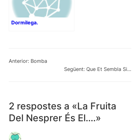
Dormilega.
Anterior:
Bomba
Següent:
Que Et Sembla Si…
2 respostes a «La Fruita
Del Nesprer És El….»