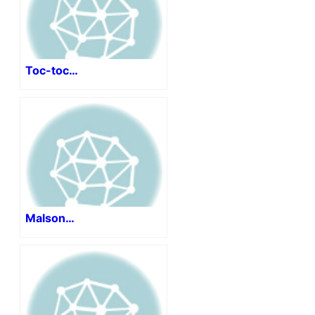
Toc-toc…
Malson…