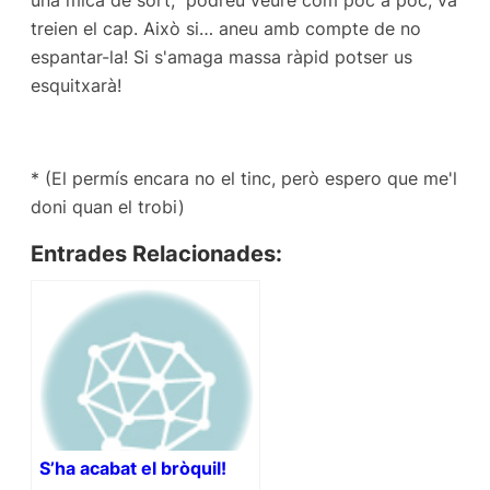
una mica de sort, podreu veure com poc a poc, va
treien el cap. Això si… aneu amb compte de no
espantar-la! Si s'amaga massa ràpid potser us
esquitxarà!
*
(El permís encara no el tinc, però espero que me'l
doni quan el trobi)
Entrades Relacionades:
S’ha acabat el bròquil!