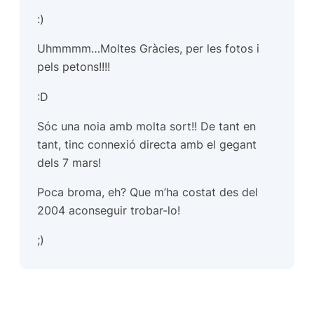
:)
Uhmmmm…Moltes Gràcies, per les fotos i
pels petons!!!!
:D
Sóc una noia amb molta sort!! De tant en
tant, tinc connexió directa amb el gegant
dels 7 mars!
Poca broma, eh? Que m’ha costat des del
2004 aconseguir trobar-lo!
;)