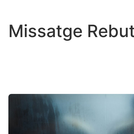
Vés
al
contingut
Missatge Rebut