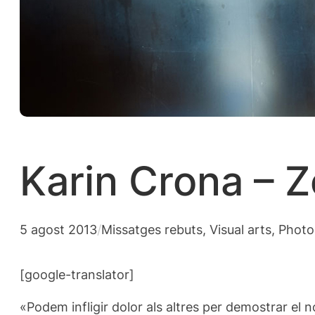
Karin Crona – Z
5 agost 2013
/
Missatges rebuts
, 
Visual arts, Phot
[google-translator]
«Podem infligir dolor als altres per demostrar el n