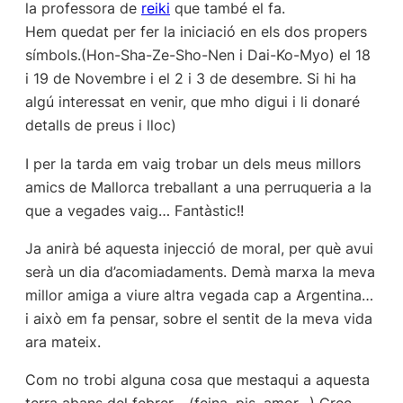
la professora de
reiki
que també el fa.
Hem quedat per fer la iniciació en els dos propers
símbols.(Hon-Sha-Ze-Sho-Nen i Dai-Ko-Myo) el 18
i 19 de Novembre i el 2 i 3 de desembre. Si hi ha
algú interessat en venir, que mho digui i li donaré
detalls de preus i lloc)
I per la tarda em vaig trobar un dels meus millors
amics de Mallorca treballant a una perruqueria a la
que a vegades vaig… Fantàstic!!
Ja anirà bé aquesta injecció de moral, per què avui
serà un dia d’acomiadaments. Demà marxa la meva
millor amiga a viure altra vegada cap a Argentina…
i això em fa pensar, sobre el sentit de la meva vida
ara mateix.
Com no trobi alguna cosa que mestaqui a aquesta