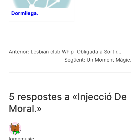
Dormilega.
Anterior:
Lesbian club Whip  Obligada a Sortir…
Següent:
Un Moment Màgic.
5 respostes a «Injecció De
Moral.»
lomemusic