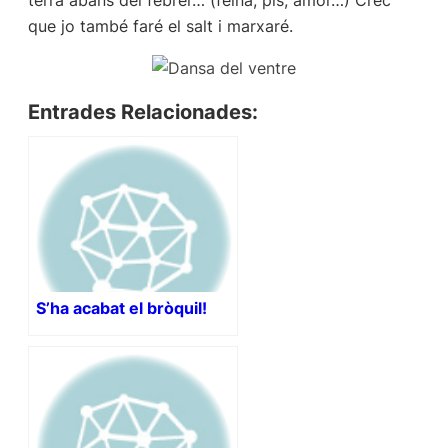
terra abans del febrer… (feina, pis, amor…) Crec
que jo també faré el salt i marxaré.
Entrades Relacionades:
S’ha acabat el bròquil!