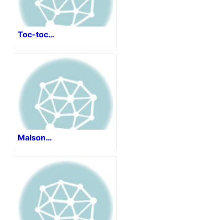
Toc-toc…
Malson…