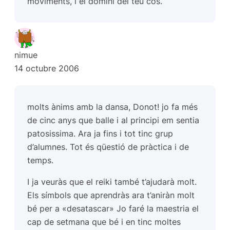
moviments, i el domini del teu cos.
nimue
14 octubre 2006
molts ànims amb la dansa, Donot! jo fa més
de cinc anys que balle i al principi em sentia
patosissima. Ara ja fins i tot tinc grup
d’alumnes. Tot és qüestió de pràctica i de
temps.
I ja veuràs que el reiki també t’ajudarà molt.
Els símbols que aprendràs ara t’aniràn molt
bé per a «desatascar» Jo faré la maestria el
cap de setmana que bé i en tinc moltes