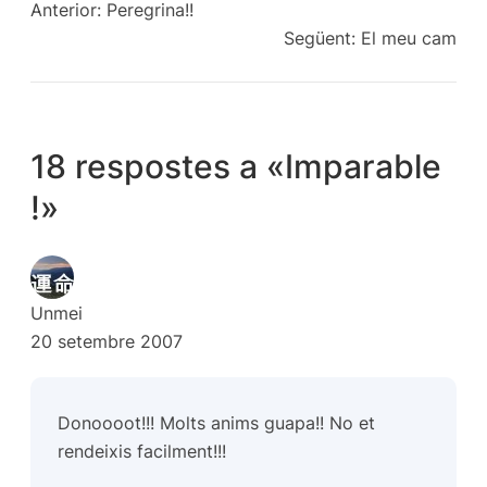
Anterior:
Peregrina!!
Següent:
El meu cam
18 respostes a «Imparable
!»
Unmei
20 setembre 2007
Donoooot!!! Molts anims guapa!! No et
rendeixis facilment!!!