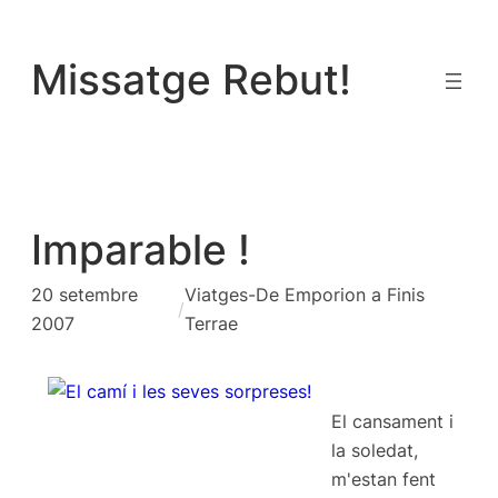
Vés
al
Missatge Rebut!
contingut
Imparable !
20 setembre
Viatges-De Emporion a Finis
/
2007
Terrae
El cansament i
la soledat,
m'estan fent