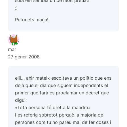
sola em sembla un bé molt preuat!
;)
Petonets maca!
mar
27 gener 2008
eiii… ahir mateix escoltava un polític que ens
deia que el dia que siguem independents el
primer que farà és proclamar un decret que
digui:
«Tota persona té dret a la mandra»
i es referia sobretot perquè la majoria de
persones com tu no pareu mai de fer coses i