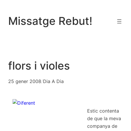
Vés
al
Missatge Rebut!
contingut
flors i violes
25 gener 2008
/
Dia A Dia
Estic contenta
de que la meva
companya de