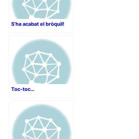
S’ha acabat el bròquil!
Toc-toc…