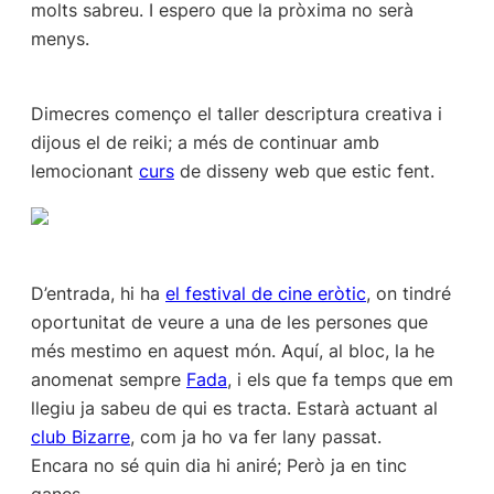
molts sabreu. I espero que la pròxima no serà
menys.
Dimecres començo el taller descriptura creativa i
dijous el de reiki; a més de continuar amb
lemocionant
curs
de disseny web que estic fent.
D’entrada, hi ha
el festival de cine eròtic
, on tindré
oportunitat de veure a una de les persones que
més mestimo en aquest món. Aquí, al bloc, la he
anomenat sempre
Fada
, i els que fa temps que em
llegiu ja sabeu de qui es tracta. Estarà actuant al
club Bizarre
, com ja ho va fer lany passat.
Encara no sé quin dia hi aniré; Però ja en tinc
ganes.