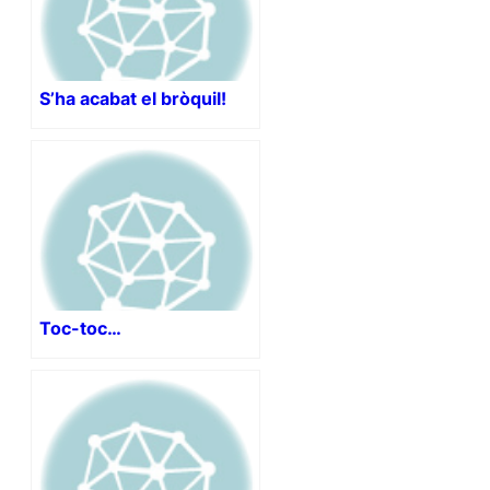
S’ha acabat el bròquil!
Toc-toc…