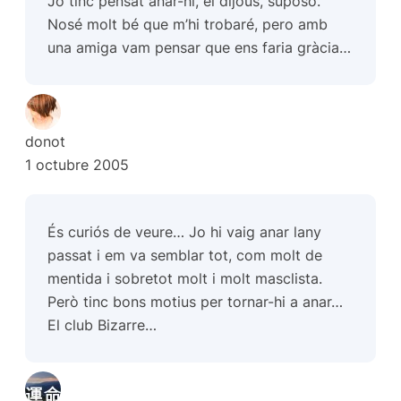
Jo tinc pensat anar-hi, el dijous, suposo.
Nosé molt bé que m’hi trobaré, pero amb
una
amiga
vam pensar que ens faria gràcia…
donot
1 octubre 2005
És curiós de veure… Jo hi vaig anar lany
passat i em va semblar tot, com molt de
mentida i sobretot molt i molt masclista.
Però tinc bons motius per tornar-hi a anar…
El club Bizarre…