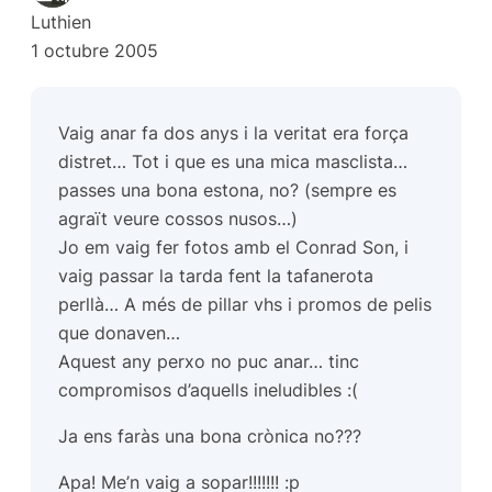
Luthien
1 octubre 2005
Vaig anar fa dos anys i la veritat era força
distret… Tot i que es una mica masclista…
passes una bona estona, no? (sempre es
agraït veure cossos nusos…)
Jo em vaig fer fotos amb el Conrad Son, i
vaig passar la tarda fent la tafanerota
perllà… A més de pillar vhs i promos de pelis
que donaven…
Aquest any perxo no puc anar… tinc
compromisos d’aquells ineludibles :(
Ja ens faràs una bona crònica no???
Apa! Me’n vaig a sopar!!!!!!! :p