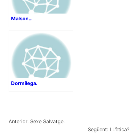
Malson…
Dormilega.
Anterior:
Sexe Salvatge.
Següent:
I L’ètica?