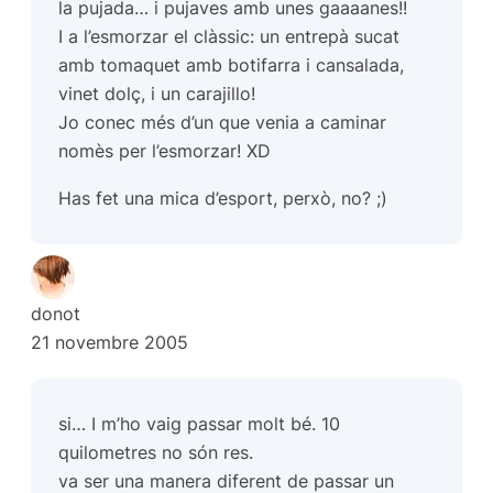
la pujada… i pujaves amb unes gaaaanes!!
I a l’esmorzar el clàssic: un entrepà sucat
amb tomaquet amb botifarra i cansalada,
vinet dolç, i un carajillo!
Jo conec més d’un que venia a caminar
nomès per l’esmorzar! XD
Has fet una mica d’esport, perxò, no? ;)
donot
21 novembre 2005
si… I m’ho vaig passar molt bé. 10
quilometres no són res.
va ser una manera diferent de passar un