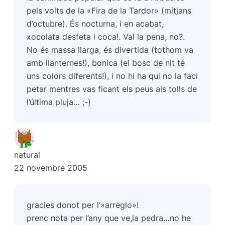
pels volts de la «Fira de la Tardor» (mitjans
d’octubre). És nocturna, i en acabat,
xocolata desfeta i coca!. Val la pena, no?.
No és massa llarga, és divertida (tothom va
amb llanternes!), bonica (el bosc de nit té
uns colors diferents!), i no hi ha qui no la faci
petar mentres vas ficant els peus als tolls de
l’última pluja… ;-)
natural
22 novembre 2005
gracies donot per l’»arreglo»!
prenc nota per l’any que ve,la pedra…no he