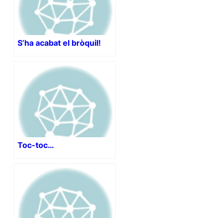
S’ha acabat el bròquil!
Toc-toc…