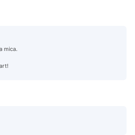
na mica.
art!