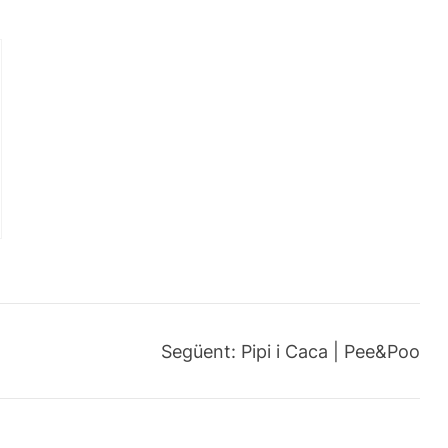
Següent:
Pipi i Caca | Pee&Poo