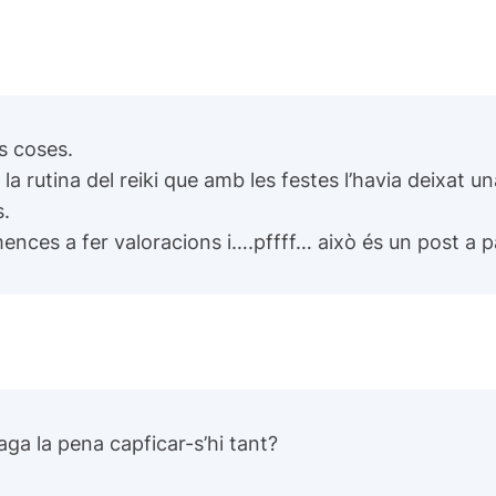
s coses.
a rutina del reiki que amb les festes l’havia deixat u
s.
nces a fer valoracions i….pffff… això és un post a p
aga la pena capficar-s’hi tant?