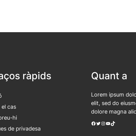
laços ràpids
Quant a
Lorem ipsum dolor
ó
elit, sed do eius
 el cas
dolore magna ali
oreu-hi
Facebook
Twitter
Instagram
YouTube
TikTok
ues de privadesa