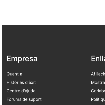
Empresa
Enl
Quant a
Afiliaci
Històries d'èxit
Mostra
Centre d'ajuda
Col·lab
Fòrums de suport
Polítiq