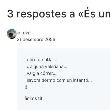
3 respostes a «És u
esteve
31 desembre 2006
jo tiro de til.la…
i d’alguna valeriana…
i vaig a córrer…
i llavors dormo com un infantó…
:)
ànims titi!