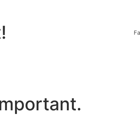
!
Fa
mportant.