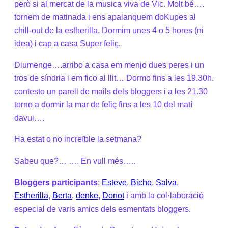
però si al mercat de la musica viva de Vic. Molt bé….
tornem de matinada i ens apalanquem doKupes al
chill-out de la estherilla. Dormim unes 4 o 5 hores (ni
idea) i cap a casa Super feliç.
Diumenge….arribo a casa em menjo dues peres i un
tros de síndria i em fico al llit… Dormo fins a les 19.30h.
contesto un parell de mails dels bloggers i a les 21.30
torno a dormir la mar de feliç fins a les 10 del matí
davui….
Ha estat o no increïble la setmana?
Sabeu que?… …. En vull més…..
Bloggers participants
:
Esteve
,
Bicho
,
Salva
,
Estherilla
,
Berta
,
denke
,
Donot
i amb la col·laboració
especial de varis amics dels esmentats bloggers.