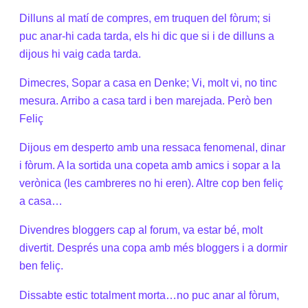
Dilluns al matí de compres, em truquen del fòrum; si
puc anar-hi cada tarda, els hi dic que si i de dilluns a
dijous hi vaig cada tarda.
Dimecres, Sopar a casa en Denke; Vi, molt vi, no tinc
mesura. Arribo a casa tard i ben marejada. Però ben
Feliç
Dijous em desperto amb una ressaca fenomenal, dinar
i fòrum. A la sortida una copeta amb amics i sopar a la
verònica (les cambreres no hi eren). Altre cop ben feliç
a casa…
Divendres bloggers cap al forum, va estar bé, molt
divertit. Després una copa amb més bloggers i a dormir
ben feliç.
Dissabte estic totalment morta…no puc anar al fòrum,