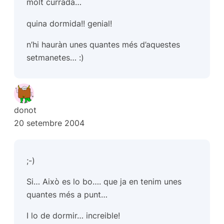
molt currada…
quina dormida!! genial!
n’hi hauràn unes quantes més d’aquestes
setmanetes… :)
donot
20 setembre 2004
;-)
Si… Això es lo bo…. que ja en tenim unes
quantes més a punt…
I lo de dormir… increible!