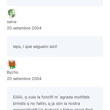
salva
20 setembre 2004
ieps, i que segueixi així!
Bycho
20 setembre 2004
Eiiiiiii, q xula la foto!!!! m´agrada molt!!els
brindis q no faltin, q ja són la nostra
especialitat!!! Us trobaré a faltar akest find,