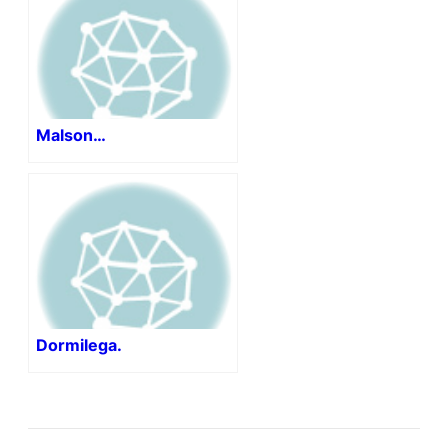
Malson…
Dormilega.