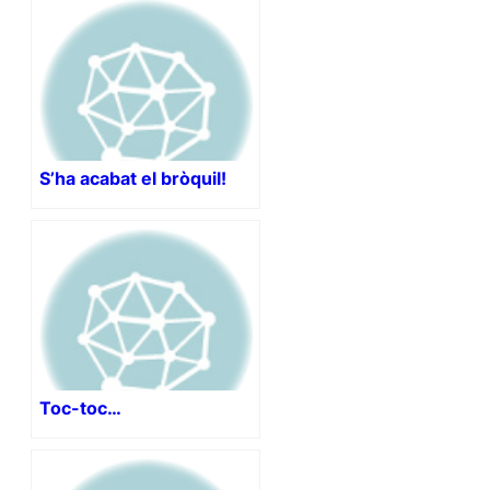
S’ha acabat el bròquil!
Toc-toc…