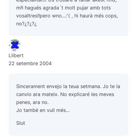
mñ hagués agrada´t molt pujar amb tots
vosaltres!!pero wno…:'( , hi haurà més cops,
no?¿?¿?¿
Llibert
22 setembre 2004
Sincerament envejo la teua setmana. Jo te la
canvio ara mateix. No explicaré les meves
penes, ara no.
Jo també en vull més…
Slut