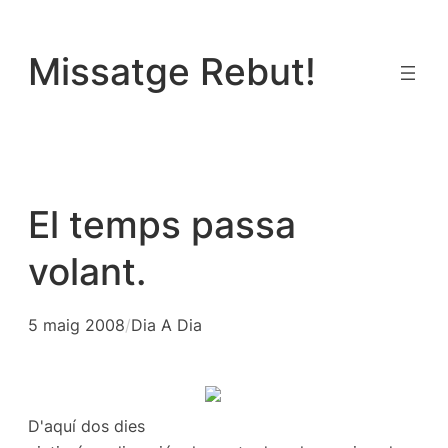
Vés
al
Missatge Rebut!
contingut
El temps passa
volant.
5 maig 2008
/
Dia A Dia
D'aquí dos dies