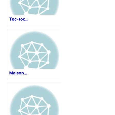
Toc-toc…
Malson…