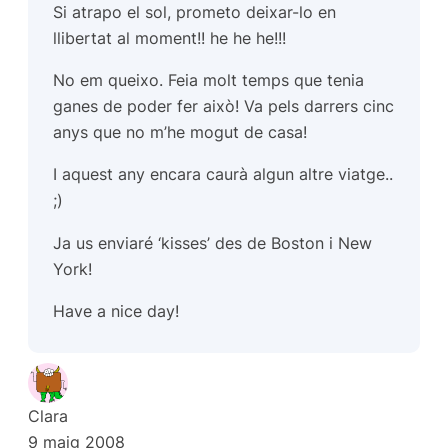
Si atrapo el sol, prometo deixar-lo en
llibertat al moment!! he he he!!!
No em queixo. Feia molt temps que tenia
ganes de poder fer això! Va pels darrers cinc
anys que no m’he mogut de casa!
I aquest any encara caurà algun altre viatge..
;)
Ja us enviaré ‘kisses’ des de Boston i New
York!
Have a nice day!
Clara
9 maig 2008