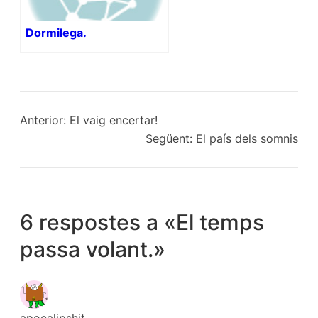
Dormilega.
Anterior:
El vaig encertar!
Següent:
El país dels somnis
6 respostes a «El temps
passa volant.»