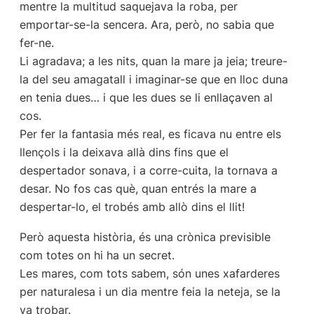
mentre la multitud saquejava la roba, per
emportar-se-la sencera. Ara, però, no sabia que
fer-ne.
Li agradava; a les nits, quan la mare ja jeia; treure-
la del seu amagatall i imaginar-se que en lloc duna
en tenia dues… i que les dues se li enllaçaven al
cos.
Per fer la fantasia més real, es ficava nu entre els
llençols i la deixava allà dins fins que el
despertador sonava, i a corre-cuita, la tornava a
desar. No fos cas què, quan entrés la mare a
despertar-lo, el trobés amb allò dins el llit!
Però aquesta història, és una crònica previsible
com totes on hi ha un secret.
Les mares, com tots sabem, són unes xafarderes
per naturalesa i un dia mentre feia la neteja, se la
va trobar.