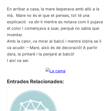
En arribar a casa, la mare lesperava amb allò a la
mà.  Mare no és el que et penses, tot té una
explicació  va dir-li mentre es notava com li pujava
el color i començava a suar, perquè no sabia que
inventar.
Amb la calor, va mirar al balcó i mentre lobria se li
va acudir: – Mare, això és de decoració! A partir
dara, la pintaré i la penjaré al balcó!
I així va ser.
Entrades Relacionades: