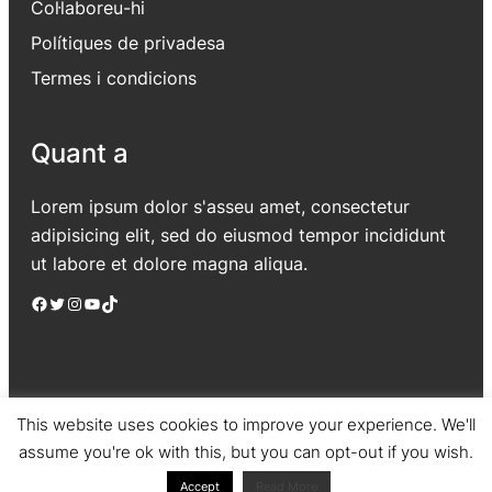
Col·laboreu-hi
Polítiques de privadesa
Termes i condicions
Quant a
Lorem ipsum dolor s'asseu amet, consectetur
adipisicing elit, sed do eiusmod tempor incididunt
ut labore et dolore magna aliqua.
Facebook
Twitter
Instagram
YouTube
TikTok
This website uses cookies to improve your experience. We'll
assume you're ok with this, but you can opt-out if you wish.
Jadro
|
Powered by WordPress
Accept
Read More