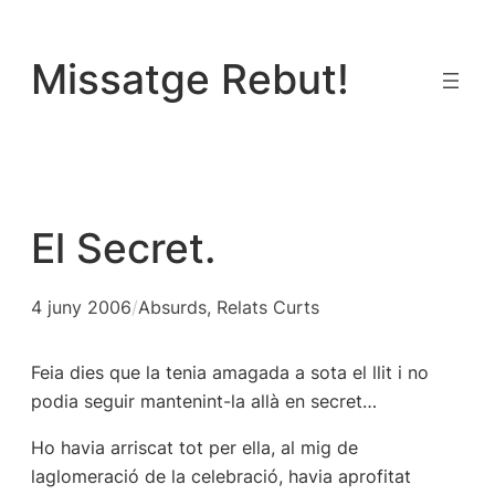
Vés
al
Missatge Rebut!
contingut
El Secret.
4 juny 2006
/
Absurds
, 
Relats Curts
Feia dies que la tenia amagada a sota el llit i no
podia seguir mantenint-la allà en secret…
Ho havia arriscat tot per ella, al mig de
laglomeració de la celebració, havia aprofitat