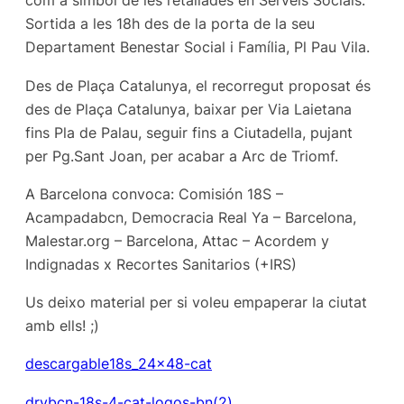
com a símbol de les retallades en Serveis Socials.
Sortida a les 18h des de la porta de la seu
Departament Benestar Social i Família, Pl Pau Vila.
Des de Plaça Catalunya, el recorregut proposat és
des de Plaça Catalunya, baixar per Via Laietana
fins Pla de Palau, seguir fins a Ciutadella, pujant
per Pg.Sant Joan, per acabar a Arc de Triomf.
A Barcelona convoca: Comisión 18S –
Acampadabcn, Democracia Real Ya – Barcelona,
Malestar.org – Barcelona, Attac – Acordem y
Indignadas x Recortes Sanitarios (+IRS)
Us deixo material per si voleu empaperar la ciutat
amb ells! ;)
descargable18s_24x48-cat
drybcn-18s-4-cat-logos-bn(2)