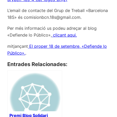
L’email de contacte del Grup de Treball «Barcelona
18S» és comisionbcn.18s@gmail.com.
Per més informació us podeu adreçar al blog
«Defiende lo Público»,
clicant aqui.
mitjançant
El proper 18 de setembre, «Defiende lo
Público».
.
Entrades Relacionades:
Premi Blog Solidari