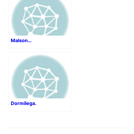
Malson…
Dormilega.