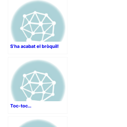
S’ha acabat el bròquil!
Toc-toc…