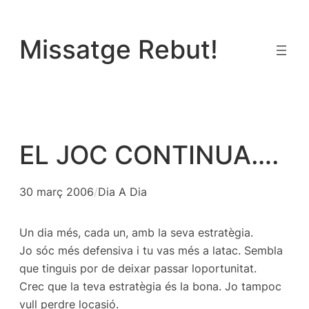
Vés
al
Missatge Rebut!
contingut
EL JOC CONTINUA….
30 març 2006
/
Dia A Dia
Un dia més, cada un, amb la seva estratègia.
Jo sóc més defensiva i tu vas més a latac. Sembla
que tinguis por de deixar passar loportunitat.
Crec que la teva estratègia és la bona. Jo tampoc
vull perdre locasió.