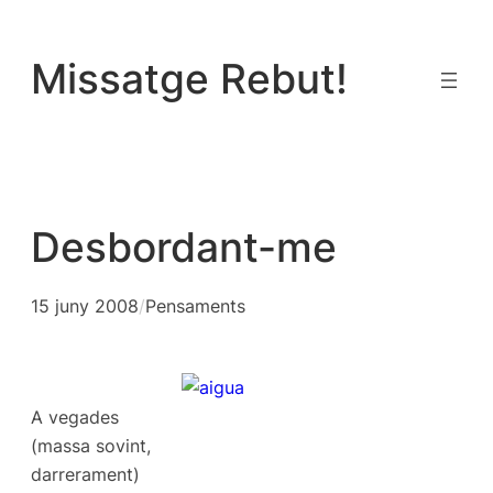
Vés
al
Missatge Rebut!
contingut
Desbordant-me
15 juny 2008
/
Pensaments
A vegades
(massa sovint,
darrerament)