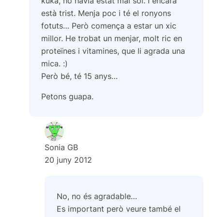
kuka, no havia estat mai sol. I encara
està trist. Menja poc i té el ronyons
fotuts… Però comença a estar un xic
millor. He trobat un menjar, molt ric en
proteïnes i vitamines, que li agrada una
mica. :)
Però bé, té 15 anys…
Petons guapa.
Sonia GB
20 juny 2012
No, no és agradable…
Es important però veure també el