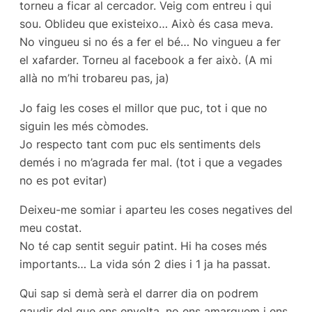
torneu a ficar al cercador. Veig com entreu i qui
sou. Oblideu que existeixo… Això és casa meva.
No vingueu si no és a fer el bé… No vingueu a fer
el xafarder. Torneu al facebook a fer això. (A mi
allà no m’hi trobareu pas, ja)
Jo faig les coses el millor que puc, tot i que no
siguin les més còmodes.
Jo respecto tant com puc els sentiments dels
demés i no m’agrada fer mal. (tot i que a vegades
no es pot evitar)
Deixeu-me somiar i aparteu les coses negatives del
meu costat.
No té cap sentit seguir patint. Hi ha coses més
importants… La vida són 2 dies i 1 ja ha passat.
Qui sap si demà serà el darrer dia on podrem
gaudir del que ens envolta, no ens amarguem i ens