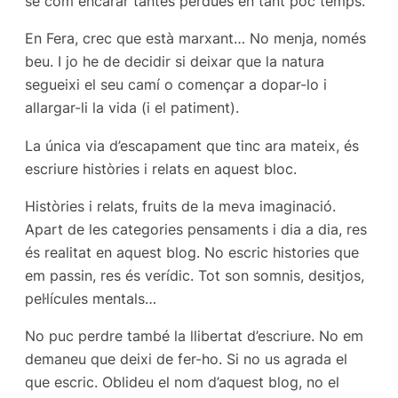
se com encarar tantes pèrdues en tant poc temps.
En Fera, crec que està marxant… No menja, només
beu. I jo he de decidir si deixar que la natura
segueixi el seu camí o començar a dopar-lo i
allargar-li la vida (i el patiment).
La única via d’escapament que tinc ara mateix, és
escriure històries i relats en aquest bloc.
Històries i relats, fruits de la meva imaginació.
Apart de les categories pensaments i dia a dia, res
és realitat en aquest blog. No escric histories que
em passin, res és verídic. Tot son somnis, desitjos,
pel·lícules mentals…
No puc perdre també la llibertat d’escriure. No em
demaneu que deixi de fer-ho. Si no us agrada el
que escric. Oblideu el nom d’aquest blog, no el