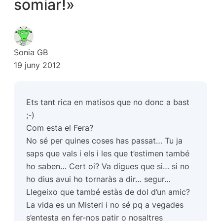
somiar!»
Sonia GB
19 juny 2012
Ets tant rica en matisos que no donc a bast
;-)
Com esta el Fera?
No sé per quines coses has passat… Tu ja
saps que vals i els i les que t’estimen també
ho saben… Cert oi? Va digues que si… si no
ho dius avui ho tornaràs a dir… segur…
Llegeixo que també estàs de dol d’un amic?
La vida es un Misteri i no sé pq a vegades
s’entesta en fer-nos patir o nosaltres