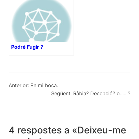
Podré Fugir ?
Anterior:
En mi boca.
Següent:
Ràbia? Decepció? o….. ?
4 respostes a «Deixeu-me