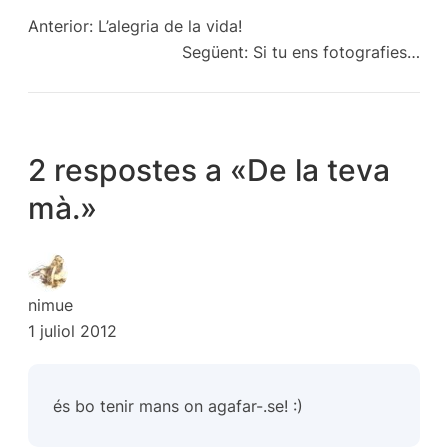
Anterior:
L’alegria de la vida!
Següent:
Si tu ens fotografies…
2 respostes a «De la teva
mà.»
nimue
1 juliol 2012
és bo tenir mans on agafar-.se! :)