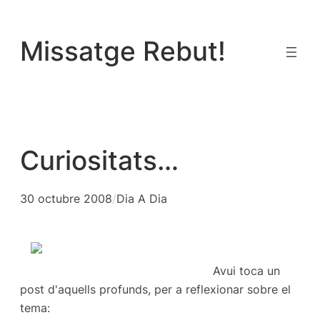
Vés
al
Missatge Rebut!
contingut
Curiositats…
30 octubre 2008
/
Dia A Dia
Avui toca un
post d'aquells profunds, per a reflexionar sobre el
tema: