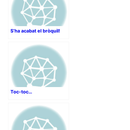
S’ha acabat el bròquil!
Toc-toc…