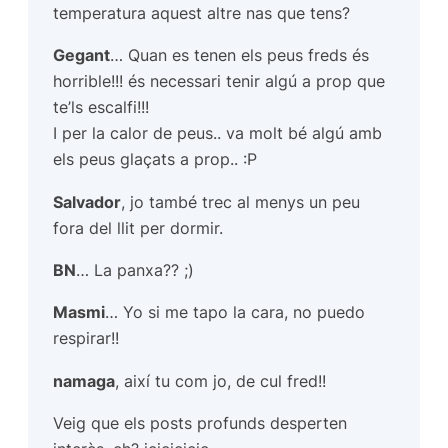
temperatura aquest altre nas que tens?
Gegant
… Quan es tenen els peus freds és
horrible!!! és necessari tenir algú a prop que
te’ls escalfi!!!
I per la calor de peus.. va molt bé algú amb
els peus glaçats a prop.. :P
Salvador
, jo també trec al menys un peu
fora del llit per dormir.
BN
… La panxa?? ;)
Masmi
… Yo si me tapo la cara, no puedo
respirar!!
namaga
, així tu com jo, de cul fred!!
Veig que els posts profunds desperten